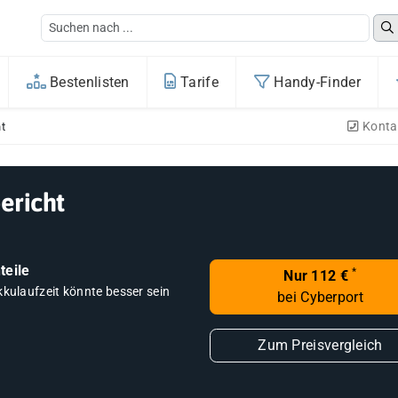
Bestenlisten
Tarife
Handy-Finder
Konta
t
ericht
teile
*
Nur 112 €
kkulaufzeit könnte besser sein
bei Cyberport
Zum Preisvergleich