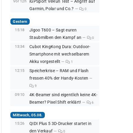
Vor 12h
iGPSport VeRun Test – Angriff auf
Garmin, Polar und Co.?
0
Gestern
15:18
Jigoo T600 – Sagt euren
Staubmilben den Kampf an
0
13:34
Cubot KingKong Dura: Outdoor-
Smartphone mit wechselbarem
Akku vorgestellt
1
12:15
Speicherkrise – RAM und Flash
fressen 40% der Handy-Kosten
9
09:10
4K-Beamer sind eigentlich keine 4K-
Beamer? Pixel Shift erklärt!
6
Mittwoch, 05.08.
15:26
QIDI Plus 5 3D-Drucker startet in
den Verkauf
0