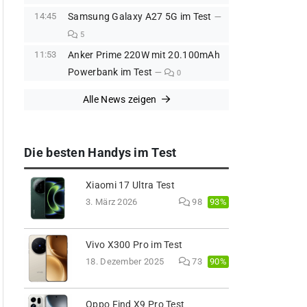
14:45
Samsung Galaxy A27 5G im Test
5
11:53
Anker Prime 220W mit 20.100mAh
Powerbank im Test
0
Alle News zeigen
Die besten Handys im Test
Xiaomi 17 Ultra Test
93%
3. März 2026
98
Vivo X300 Pro im Test
90%
18. Dezember 2025
73
Oppo Find X9 Pro Test