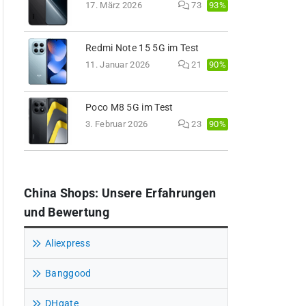
93%
17. März 2026
73
Redmi Note 15 5G im Test
90%
11. Januar 2026
21
Poco M8 5G im Test
90%
3. Februar 2026
23
China Shops: Unsere Erfahrungen
und Bewertung
Aliexpress
Banggood
DHgate