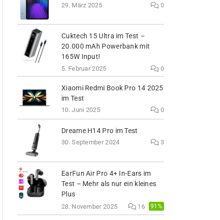
29. März 2025
0
Cuktech 15 Ultra im Test –
20.000 mAh Powerbank mit
165W Input!
5. Februar 2025
0
Xiaomi Redmi Book Pro 14 2025
im Test
10. Juni 2025
0
Dreame H14 Pro im Test
30. September 2024
3
EarFun Air Pro 4+ In-Ears im
Test – Mehr als nur ein kleines
Plus
91%
28. November 2025
16