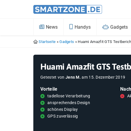
News
Handys
Gadgets
Startseite
»
Gadgets
»
Huami Amazfit GTS Testberich
Huami Amazfit GTS Testb
Getestet von
Jens M.
am
15. Dezember 2019
Vorteile
Nach
tadellose Verarbeitung
A
ansprechendes Design
schönes Display
GPS zuverlässig