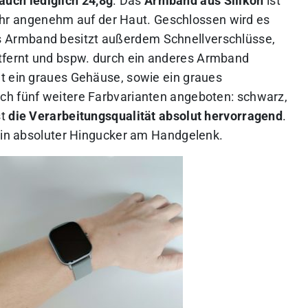
uch lediglich 24,8g
. Das
Armband aus Silikon
ist
hr angenehm auf der Haut. Geschlossen wird es
s Armband besitzt außerdem Schnellverschlüsse,
fernt und bspw. durch ein anderes Armband
t ein graues Gehäuse, sowie ein graues
ch fünf weitere Farbvarianten angeboten: schwarz,
st
die Verarbeitungsqualität absolut hervorragend
.
 ein absoluter Hingucker am Handgelenk.