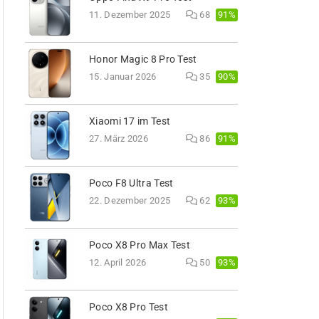
91%
11. Dezember 2025
68
Honor Magic 8 Pro Test
90%
15. Januar 2026
35
Xiaomi 17 im Test
91%
27. März 2026
86
Poco F8 Ultra Test
93%
22. Dezember 2025
62
Poco X8 Pro Max Test
93%
12. April 2026
50
Poco X8 Pro Test