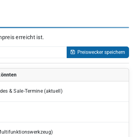
reis erreicht ist.
Preiswecker speichern
 könnten
des & Sale-Termine (aktuell)
Multifunktionswerkzeug)