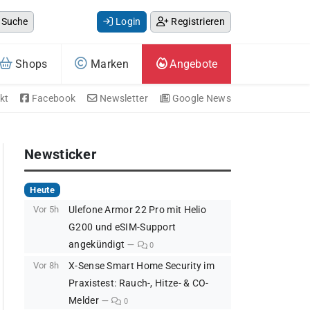
Suche
Login
Registrieren
Shops
Marken
Angebote
kt
Facebook
Newsletter
Google News
Newsticker
Heute
Vor 5h
Ulefone Armor 22 Pro mit Helio
G200 und eSIM-Support
angekündigt
0
Vor 8h
X-Sense Smart Home Security im
Praxistest: Rauch-, Hitze- & CO-
Melder
0