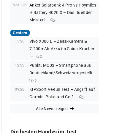
Vor 11h
Anker Solarbank 4 Pro vs Hoymiles
HiBattery 4020 X – Das Duell der
Meister!
0
Gestern
15:26
Vivo X300 E – Zeiss-Kamera &
7.200mAh-Akku im China-Kracher
2
12:33
Punkt. MC03 – Smartphone aus
Deutschland/Schweiz vorgestellt
0
09:28
iGPSport VeRun Test – Angriff auf
Garmin, Polar und Co.?
0
Alle News zeigen
Die besten Handys im Test