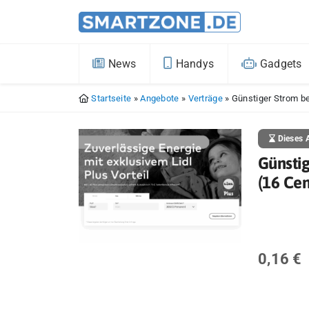
News
Handys
Gadgets
Startseite
»
Angebote
»
Verträge
»
Günstiger Strom be
Dieses A
Günstig
(16 Ce
0,16 €