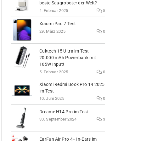
beste Saugroboter der Welt?
4. Februar 2025
5
Xiaomi Pad 7 Test
29. März 2025
0
Cuktech 15 Ultra im Test –
20.000 mAh Powerbank mit
165W Input!
5. Februar 2025
0
Xiaomi Redmi Book Pro 14 2025
im Test
10. Juni 2025
0
Dreame H14 Pro im Test
30. September 2024
3
EarFun Air Pro 4+ In-Ears im