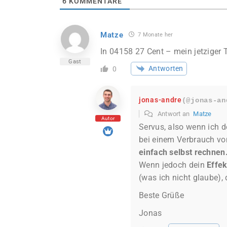
6
KOMMENTARE
Matze
7 Monate her
In 04158 27 Cent – mein jetziger T
Gast
Antworten
0
jonas-andre
(@jonas-an
Antwort an
Matze
Autor
Servus, also wenn ich d
bei einem Verbrauch v
einfach selbst rechnen
Wenn jedoch dein
Effek
(was ich nicht glaube), 
Beste Grüße
Jonas