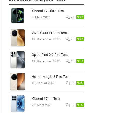
Xiaomi 17 Ultra Test
93%
3. März 2026
98
Vivo X300 Pro im Test
90%
18. Dezember 2025
73
Oppo Find X9 Pro Test
91%
11. Dezember 2025
68
Honor Magic 8 Pro Test
90%
15. Januar 2026
35
Xiaomi 17 im Test
91%
27. März 2026
86