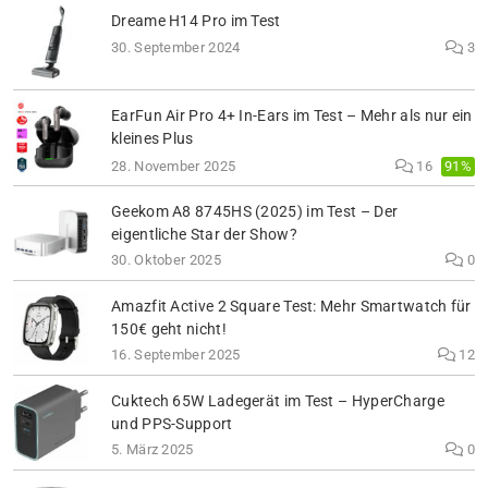
Dreame H14 Pro im Test
30. September 2024
3
EarFun Air Pro 4+ In-Ears im Test – Mehr als nur ein
kleines Plus
91%
28. November 2025
16
Geekom A8 8745HS (2025) im Test – Der
eigentliche Star der Show?
30. Oktober 2025
0
Amazfit Active 2 Square Test: Mehr Smartwatch für
150€ geht nicht!
16. September 2025
12
Cuktech 65W Ladegerät im Test – HyperCharge
und PPS-Support
5. März 2025
0