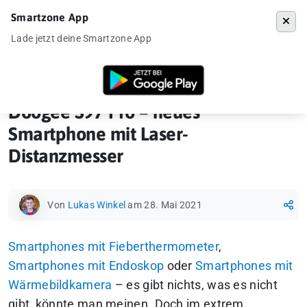
Smartzone App
Menü
Lade jetzt deine Smartzone App
Startseite
»
News
»
Doogee S97 Pro – neues Smartphone mit Laser-D
Doogee S97 Pro – neues
Smartphone mit Laser-
Distanzmesser
Von
Lukas Winkel
am 28. Mai 2021
Smartphones mit Fieberthermometer
,
Smartphones mit Endoskop
oder
Smartphones mit
Wärmebildkamera
– es gibt nichts, was es nicht
gibt, könnte man meinen. Doch im extrem