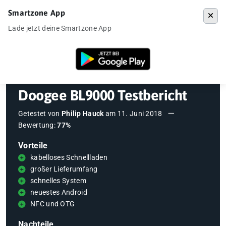
Smartzone App
Menü
Lade jetzt deine Smartzone App
Startseite
»
Testberichte
»
Doogee BL9000 Testbericht
Doogee BL9000 Testbericht
Getestet von
Philip Hauck
am
11. Juni 2018
Bewertung:
77%
Vorteile
kabelloses Schnellladen
großer Lieferumfang
schnelles System
neuestes Android
NFC und OTG
Nachteile