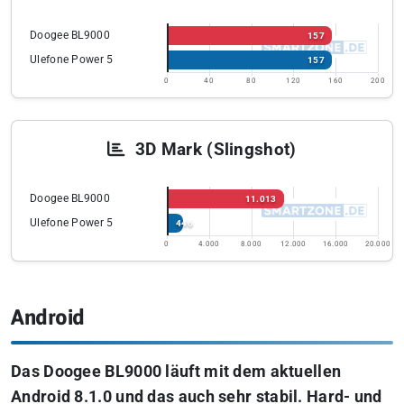
Doogee BL9000
157
Ulefone Power 5
157
0
40
80
120
160
200
3D Mark (Slingshot)
Doogee BL9000
11.013
Ulefone Power 5
446
0
4.000
8.000
12.000
16.000
20.000
Android
Das Doogee BL9000 läuft mit dem aktuellen
Android 8.1.0 und das auch sehr stabil. Hard- und