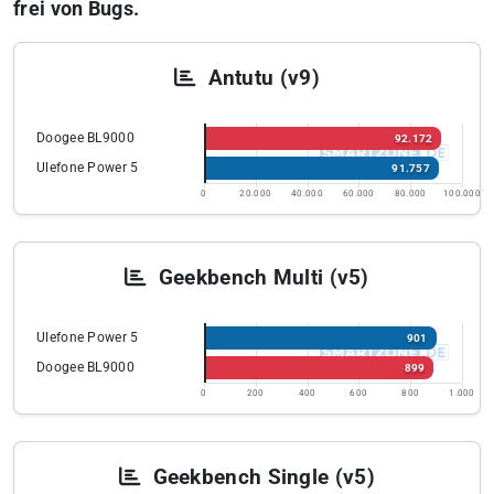
frei von Bugs.
Antutu (v9)
Doogee BL9000
92.172
Ulefone Power 5
91.757
0
20.000
40.000
60.000
80.000
100.000
Geekbench Multi (v5)
Ulefone Power 5
901
Doogee BL9000
899
0
200
400
600
800
1.000
Geekbench Single (v5)