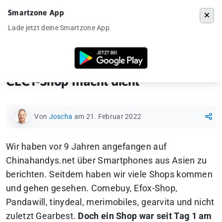
Smartzone App
Menü
Lade jetzt deine Smartzone App
Startseite
»
News
»
CECT-Shop macht dicht
CECT-Shop macht dicht
Von
Joscha
am 21. Februar 2022
Wir haben vor 9 Jahren angefangen auf
Chinahandys.net über Smartphones aus Asien zu
berichten. Seitdem haben wir viele Shops kommen
und gehen gesehen. Comebuy, Efox-Shop,
Pandawill, tinydeal, merimobiles, gearvita und nicht
zuletzt Gearbest.
Doch ein Shop war seit Tag 1 am