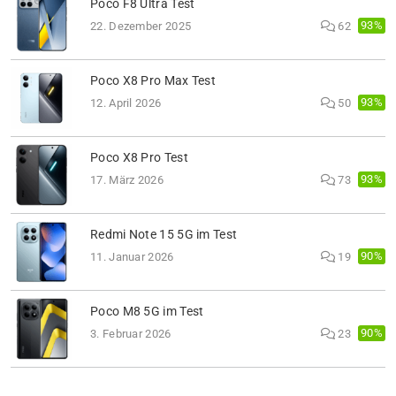
Poco F8 Ultra Test
93%
22. Dezember 2025
62
Poco X8 Pro Max Test
93%
12. April 2026
50
Poco X8 Pro Test
93%
17. März 2026
73
Redmi Note 15 5G im Test
90%
11. Januar 2026
19
Poco M8 5G im Test
90%
3. Februar 2026
23