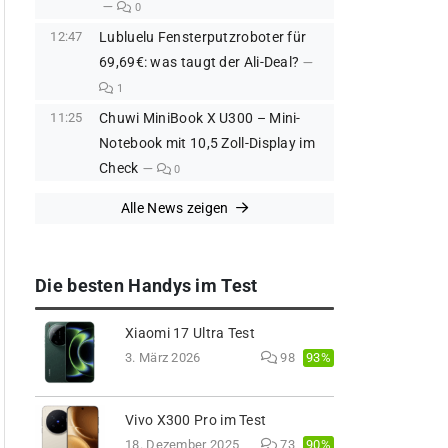
0
12:47
Lubluelu Fensterputzroboter für
69,69€: was taugt der Ali-Deal?
1
11:25
Chuwi MiniBook X U300 – Mini-
Notebook mit 10,5 Zoll-Display im
Check
0
Alle News zeigen
Die besten Handys im Test
Xiaomi 17 Ultra Test
93%
3. März 2026
98
Vivo X300 Pro im Test
90%
18. Dezember 2025
73