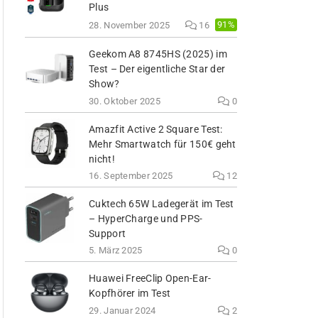
Plus
91%
28. November 2025
16
Geekom A8 8745HS (2025) im
Test – Der eigentliche Star der
Show?
30. Oktober 2025
0
Amazfit Active 2 Square Test:
Mehr Smartwatch für 150€ geht
nicht!
16. September 2025
12
Cuktech 65W Ladegerät im Test
– HyperCharge und PPS-
Support
5. März 2025
0
Huawei FreeClip Open-Ear-
Kopfhörer im Test
29. Januar 2024
2