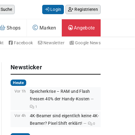
Suche
Login
Registrieren
Shops
Marken
Angebote
kt
Facebook
Newsletter
Google News
Newsticker
Heute
Vor 1h
Speicherkrise – RAM und Flash
fressen 40% der Handy-Kosten
1
Vor 4h
4K-Beamer sind eigentlich keine 4K-
Beamer? Pixel Shift erklärt!
0