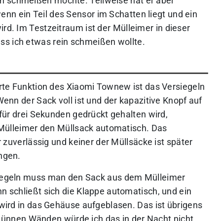
n schmeißen möchte. Teilweise hat er aber
nn ein Teil des Sensor im Schatten liegt und ein
ird. Im Testzeitraum ist der Mülleimer in dieser
ss ich etwas rein schmeißen wollte.
rte Funktion des Xiaomi Townew ist das Versiegeln
enn der Sack voll ist und der kapazitive Knopf auf
für drei Sekunden gedrückt gehalten wird,
 Mülleimer den Müllsack automatisch. Das
r zuverlässig und keiner der Müllsäcke ist später
ngen.
egeln muss man den Sack aus dem Mülleimer
 schließt sich die Klappe automatisch, und ein
wird in das Gehäuse aufgeblasen. Das ist übrigens
i dünnen Wänden würde ich das in der Nacht nicht