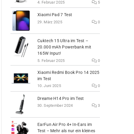
4. Februar 2025
5
Xiaomi Pad 7 Test
29. März 2025
0
Cuktech 15 Ultra im Test –
20.000 mAh Powerbank mit
165W Input!
5. Februar 2025
0
Xiaomi Redmi Book Pro 14 2025
im Test
10. Juni 2025
0
Dreame H14 Pro im Test
30. September 2024
3
EarFun Air Pro 4+ In-Ears im
Test – Mehr als nur ein kleines