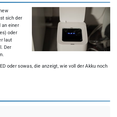
wnew
st sich der
 an einer
es) oder
r laut
l. Der
n.
ED oder sowas, die anzeigt, wie voll der Akku noch