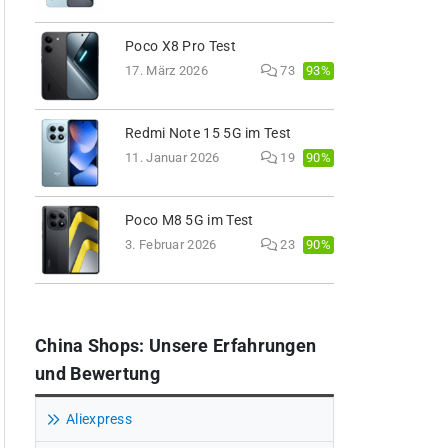
Poco X8 Pro Test
93%
17. März 2026
73
Redmi Note 15 5G im Test
90%
11. Januar 2026
19
Poco M8 5G im Test
90%
3. Februar 2026
23
China Shops: Unsere Erfahrungen
und Bewertung
Aliexpress