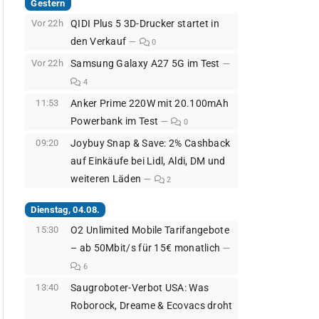
Gestern
Vor 22h
QIDI Plus 5 3D-Drucker startet in
den Verkauf
0
Vor 22h
Samsung Galaxy A27 5G im Test
4
11:53
Anker Prime 220W mit 20.100mAh
Powerbank im Test
0
09:20
Joybuy Snap & Save: 2% Cashback
auf Einkäufe bei Lidl, Aldi, DM und
weiteren Läden
2
Dienstag, 04.08.
15:30
O2 Unlimited Mobile Tarifangebote
– ab 50Mbit/s für 15€ monatlich
6
13:40
Saugroboter-Verbot USA: Was
Roborock, Dreame & Ecovacs droht