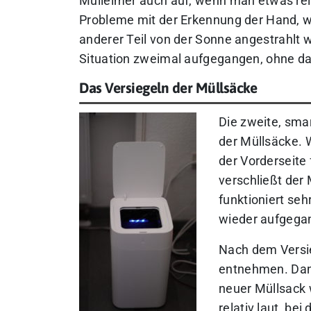
Mülleimer auch auf, wenn man etwas rei
Probleme mit der Erkennung der Hand, we
anderer Teil von der Sonne angestrahlt w
Situation zweimal aufgegangen, ohne da
Das Versiegeln der Müllsäcke
Die zweite, sma
der Müllsäcke. W
der Vorderseite 
verschließt der
funktioniert seh
wieder aufgega
Nach dem Versi
entnehmen. Dann
neuer Müllsack 
relativ laut, be