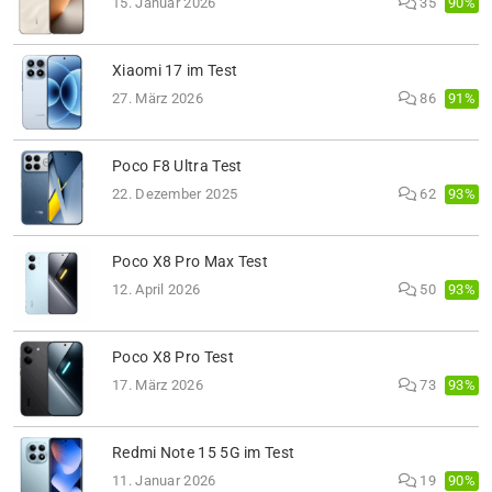
90%
15. Januar 2026
35
Xiaomi 17 im Test
91%
27. März 2026
86
Poco F8 Ultra Test
93%
22. Dezember 2025
62
Poco X8 Pro Max Test
93%
12. April 2026
50
Poco X8 Pro Test
93%
17. März 2026
73
Redmi Note 15 5G im Test
90%
11. Januar 2026
19