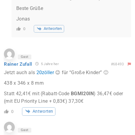
Beste Grüße
Jonas
Antworten
0
Gast
Rainer Zufall
5 Jahre her
#68493
Jetzt auch als
20zöller
😉 für “
Große Kinder
” 🙂
438 x 346 x 8 mm
Statt 42,41€ mit (Rabatt-Code
BGMI20IN
) 36,47€ oder
(mit EU Priority Line + 0,83€) 37,30€
Antworten
0
Gast