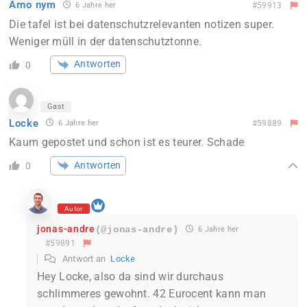
Arno nym
6 Jahre her
#59913
Die tafel ist bei datenschutzrelevanten notizen super.
Weniger müll in der datenschutztonne.
Antworten
0
Gast
Locke
6 Jahre her
#59889
Kaum gepostet und schon ist es teurer. Schade
Antworten
0
Autor
jonas-andre
(@jonas-andre)
6 Jahre her
#59891
Antwort an
Locke
Hey Locke, also da sind wir durchaus
schlimmeres gewohnt. 42 Eurocent kann man