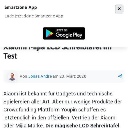
Smartzone App
Menü
Lade jetzt deine Smartzone App
Startseite
»
Gadgets
»
Xiaomi Mijia LCD Schreibtafel im Test
Xiaomi Mijia LCD Schreibtafel im
Test
Von
Jonas Andre
am 23. März 2020
Xiaomi ist bekannt für Gadgets und technische
Spielereien aller Art. Aber nur wenige Produkte der
Crowdfunding Plattform Youpin schaffen es
letztendlich in den offziellen Vertrieb der Xiaomi
oder Mijia Marke.
Die magische LCD Schreibtafel