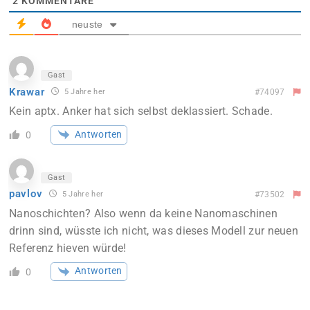
2
KOMMENTARE
neuste
Gast
Krawar
5 Jahre her
#74097
Kein aptx. Anker hat sich selbst deklassiert. Schade.
Antworten
0
Gast
pavlov
5 Jahre her
#73502
Nanoschichten? Also wenn da keine Nanomaschinen
drinn sind, wüsste ich nicht, was dieses Modell zur neuen
Referenz hieven würde!
Antworten
0