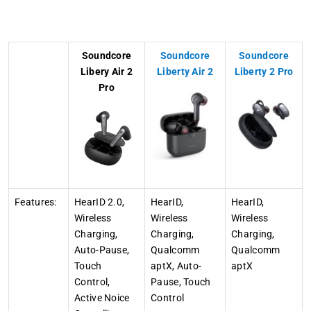
Soundcore
Soundcore
Soundcore
Libery Air 2
Liberty Air 2
Liberty 2 Pro
Pro
Features:
HearID 2.0,
HearID,
HearID,
Wireless
Wireless
Wireless
Charging,
Charging,
Charging,
Auto-Pause,
Qualcomm
Qualcomm
Touch
aptX, Auto-
aptX
Control,
Pause, Touch
Active Noice
Control