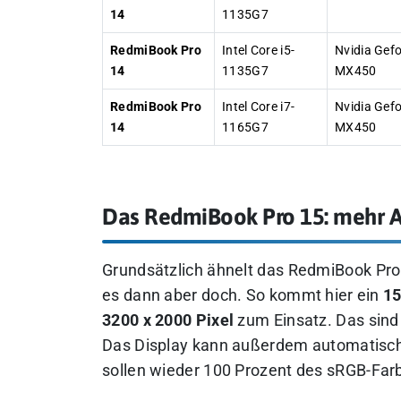
14
1135G7
RedmiBook Pro
Intel Core i5-
Nvidia Gef
14
1135G7
MX450
RedmiBook Pro
Intel Core i7-
Nvidia Gef
14
1165G7
MX450
Das RedmiBook Pro 15: mehr A
Grundsätzlich ähnelt das RedmiBook Pro 
es dann aber doch. So kommt hier ein
15
3200 x 2000 Pixel
zum Einsatz. Das sind
Das Display kann außerdem automatisch 
sollen wieder 100 Prozent des sRGB-Far