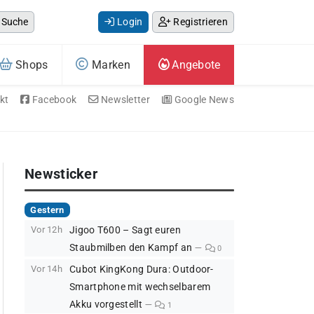
Suche
Login
Registrieren
Shops
Marken
Angebote
kt
Facebook
Newsletter
Google News
Newsticker
Gestern
Vor 12h
Jigoo T600 – Sagt euren
Staubmilben den Kampf an
0
Vor 14h
Cubot KingKong Dura: Outdoor-
Smartphone mit wechselbarem
Akku vorgestellt
1