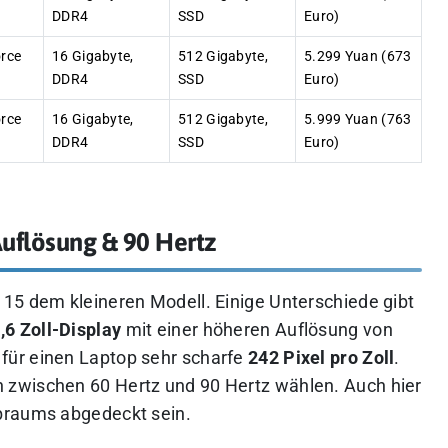
DDR4
SSD
Euro)
orce
16 Gigabyte,
512 Gigabyte,
5.299 Yuan (673
DDR4
SSD
Euro)
orce
16 Gigabyte,
512 Gigabyte,
5.999 Yuan (763
DDR4
SSD
Euro)
uflösung & 90 Hertz
15 dem kleineren Modell. Einige Unterschiede gibt
,6 Zoll-Display
mit einer höheren Auflösung von
 für einen Laptop sehr scharfe
242 Pixel pro Zoll
.
zwischen 60 Hertz und 90 Hertz wählen. Auch hier
braums abgedeckt sein.