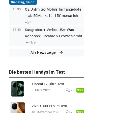
Dienstag, 04.08.
15:30
O2 Unlimited Mobile Tarifangebote
– ab 50Mbit/s für 15€ monatlich
6
13:40
Saugroboter-Verbot USA: Was
Roborock, Dreame & Ecovacs droht
0
Alle News zeigen
Die besten Handys im Test
Xiaomi 17 Ultra Test
93%
3. März 2026
98
Vivo X300 Pro im Test
90%
18. Dezember 2025
73