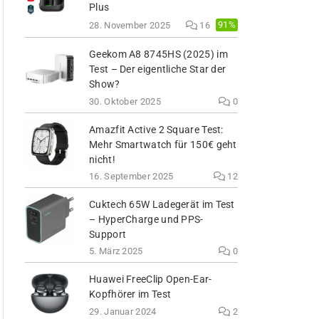
Plus
91%
28. November 2025
16
Geekom A8 8745HS (2025) im
Test – Der eigentliche Star der
Show?
30. Oktober 2025
0
Amazfit Active 2 Square Test:
Mehr Smartwatch für 150€ geht
nicht!
16. September 2025
12
Cuktech 65W Ladegerät im Test
– HyperCharge und PPS-
Support
5. März 2025
0
Huawei FreeClip Open-Ear-
Kopfhörer im Test
29. Januar 2024
2