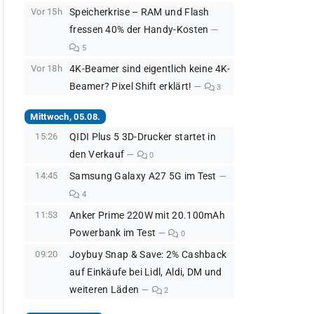
Vor 15h
Speicherkrise – RAM und Flash
fressen 40% der Handy-Kosten
5
Vor 18h
4K-Beamer sind eigentlich keine 4K-
Beamer? Pixel Shift erklärt!
3
Mittwoch, 05.08.
15:26
QIDI Plus 5 3D-Drucker startet in
den Verkauf
0
14:45
Samsung Galaxy A27 5G im Test
4
11:53
Anker Prime 220W mit 20.100mAh
Powerbank im Test
0
09:20
Joybuy Snap & Save: 2% Cashback
auf Einkäufe bei Lidl, Aldi, DM und
weiteren Läden
2