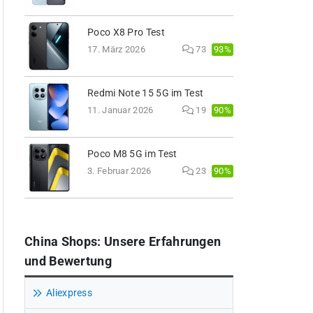
Poco X8 Pro Test
93%
17. März 2026
73
Redmi Note 15 5G im Test
90%
11. Januar 2026
19
Poco M8 5G im Test
90%
3. Februar 2026
23
China Shops: Unsere Erfahrungen
und Bewertung
Aliexpress