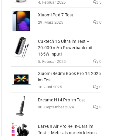
4. Februar 2025
5
Xiaomi Pad 7 Test
29. März 2025
0
Cuktech 15 Ultra im Test –
20.000 mAh Powerbank mit
165W Input!
5. Februar 2025
0
Xiaomi Redmi Book Pro 14 2025
im Test
10. Juni 2025
0
Dreame H14 Pro im Test
30. September 2024
3
EarFun Air Pro 4+ In-Ears im
Test – Mehr als nur ein kleines