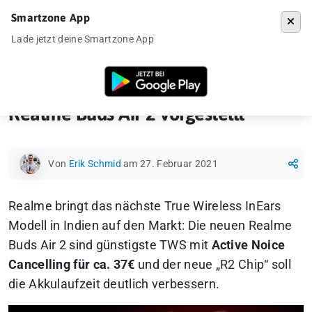
Smartzone App
Menü
Lade jetzt deine Smartzone App
Startseite
»
Gadgets
»
Kopfhörer
»
Realme Buds Air 2 vorgestellt
Realme Buds Air 2 vorgestellt
Von
Erik Schmid
am 27. Februar 2021
Realme bringt das nächste True Wireless InEars
Modell in Indien auf den Markt: Die neuen Realme
Buds Air 2 sind günstigste TWS mit
Active Noice
Cancelling für ca. 37€
und der neue „R2 Chip“ soll
die Akkulaufzeit deutlich verbessern.