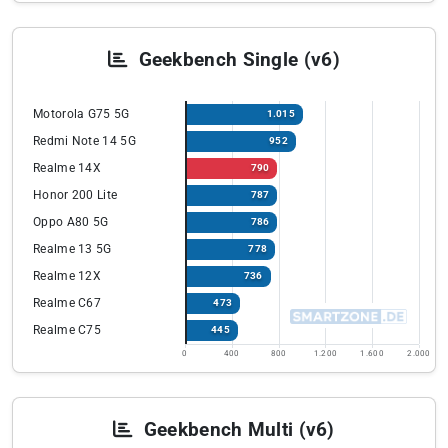
Geekbench Single (v6)
Motorola G75 5G
1.015
Redmi Note 14 5G
952
Realme 14X
790
Honor 200 Lite
787
Oppo A80 5G
786
Realme 13 5G
778
Realme 12X
736
Realme C67
473
Realme C75
445
0
400
800
1.200
1.600
2.000
Geekbench Multi (v6)