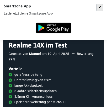
Smartzone App
Menü
Lade jetzt deine Smartzone App
Startseite
»
Testberichte
»
Realme 14X im Test
Realme 14X im Test
Getestet von
Manuel
am
19. April 2025
Bewertung:
77%
Vorteile
gute Verarbeitung
Unterstützung von eSim
lange Akkulaufzeit
6 Jahre Sicherheitsupdates
3,5mm Klinkenanschluss
Speichererweiterung per MicroSD