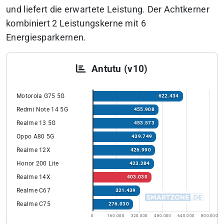
und liefert die erwartete Leistung. Der Achtkerner
kombiniert 2 Leistungskerne mit 6
Energiesparkernen.
Antutu (v10)
Motorola G75 5G
622.434
Redmi Note 14 5G
455.908
Realme 13 5G
453.573
Oppo A80 5G
439.749
Realme 12X
426.990
Honor 200 Lite
423.284
Realme 14X
403.030
Realme C67
321.439
Realme C75
276.030
0
160.000
320.000
480.000
640.000
800.000