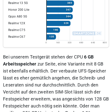
Realme 13 5G
380
Honor 200 Lite
367
Oppo A80 5G
364
Realme 12X
329
Realme C75
190
Realme C67
135
0
160
320
480
640
800
Bei unserem Testgerät stehen der CPU
6 GB
Arbeitsspeicher
zur Seite, eine Variante mit 8 GB
ist ebenfalls erhältlich. Der verbaute UFS-Speicher
lässt es eher gemütlich angehen, die Schreib- und
Leseraten sind nur durchschnittlich. Durch den
Verzicht auf den zweiten SIM-Slot lässt sich der
Festspeicher erweitern, was angesichts von 128 GB
Festspeicher auch nötig sein könnte. Oder man