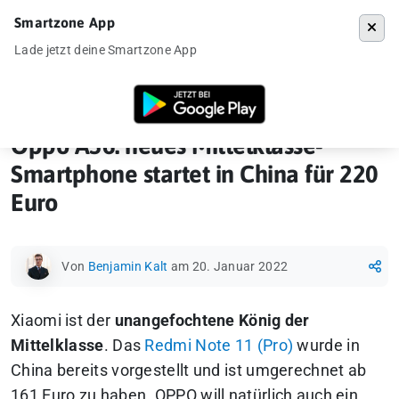
Smartzone App
Menü
Lade jetzt deine Smartzone App
Startseite
»
News
»
Oppo A36: neues Mittelklasse-Smartphone startet i
Oppo A36: neues Mittelklasse-
Smartphone startet in China für 220
Euro
Von
Benjamin Kalt
am 20. Januar 2022
Xiaomi ist der
unangefochtene König der
Mittelklasse
. Das
Redmi Note 11 (Pro)
wurde in
China bereits vorgestellt und ist umgerechnet ab
161 Euro zu haben. OPPO will natürlich auch ein