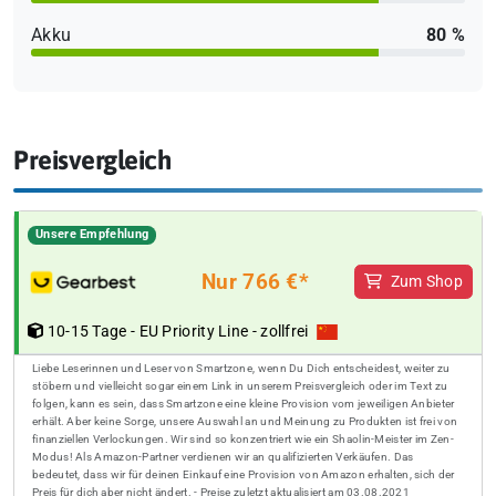
Akku
80 %
Preisvergleich
Unsere Empfehlung
Nur 766 €*
Zum Shop
10-15 Tage - EU Priority Line - zollfrei
Liebe Leserinnen und Leser von Smartzone, wenn Du Dich entscheidest, weiter zu
stöbern und vielleicht sogar einem Link in unserem Preisvergleich oder im Text zu
folgen, kann es sein, dass Smartzone eine kleine Provision vom jeweiligen Anbieter
erhält. Aber keine Sorge, unsere Auswahl an und Meinung zu Produkten ist frei von
finanziellen Verlockungen. Wir sind so konzentriert wie ein Shaolin-Meister im Zen-
Modus! Als Amazon-Partner verdienen wir an qualifizierten Verkäufen. Das
bedeutet, dass wir für deinen Einkauf eine Provision von Amazon erhalten, sich der
Preis für dich aber nicht ändert. - Preise zuletzt aktualisiert am 03.08.2021