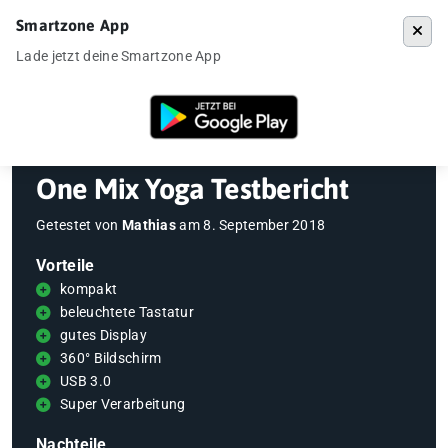
Smartzone App
Menü
Lade jetzt deine Smartzone App
Startseite
»
Gadgets
»
One Mix Yoga Testbericht
One Mix Yoga Testbericht
Getestet von
Mathias
am
8. September 2018
Vorteile
kompakt
beleuchtete Tastatur
gutes Display
360° Bildschirm
USB 3.0
Super Verarbeitung
Nachteile