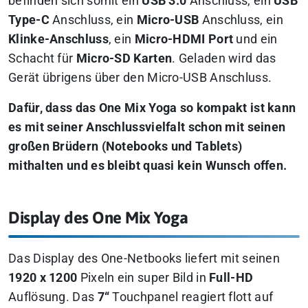
befinden sich somit ein
USB 3.0
Anschluss, ein
USB
Type-C
Anschluss, ein
Micro-USB
Anschluss, ein
Klinke-Anschluss
, ein
Micro-HDMI Port
und ein
Schacht für
Micro-SD
Karten
. Geladen wird das
Gerät übrigens über den Micro-USB Anschluss.
Dafür, dass das One Mix Yoga so kompakt ist kann
es mit seiner Anschlussvielfalt schon mit seinen
großen Brüdern (Notebooks und Tablets)
mithalten und es bleibt quasi kein Wunsch offen.
Display des One Mix Yoga
Das Display des One-Netbooks liefert mit seinen
1920 x 1200
Pixeln ein super Bild in
Full-HD
Auflösung. Das
7“
Touchpanel reagiert flott auf