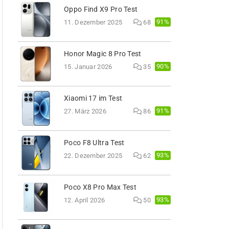
Oppo Find X9 Pro Test
91%
11. Dezember 2025
68
Honor Magic 8 Pro Test
90%
15. Januar 2026
35
Xiaomi 17 im Test
91%
27. März 2026
86
Poco F8 Ultra Test
93%
22. Dezember 2025
62
Poco X8 Pro Max Test
93%
12. April 2026
50