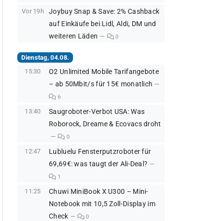
Vor 19h
Joybuy Snap & Save: 2% Cashback
auf Einkäufe bei Lidl, Aldi, DM und
weiteren Läden
0
Dienstag, 04.08.
15:30
O2 Unlimited Mobile Tarifangebote
– ab 50Mbit/s für 15€ monatlich
6
13:40
Saugroboter-Verbot USA: Was
Roborock, Dreame & Ecovacs droht
0
12:47
Lubluelu Fensterputzroboter für
69,69€: was taugt der Ali-Deal?
1
11:25
Chuwi MiniBook X U300 – Mini-
Notebook mit 10,5 Zoll-Display im
Check
0