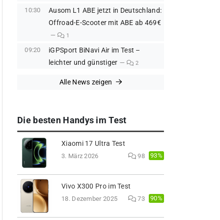
10:30
Ausom L1 ABE jetzt in Deutschland:
Offroad-E-Scooter mit ABE ab 469€
1
09:20
iGPSport BiNavi Air im Test –
leichter und günstiger
2
Alle News zeigen
Die besten Handys im Test
Xiaomi 17 Ultra Test
93%
3. März 2026
98
Vivo X300 Pro im Test
90%
18. Dezember 2025
73