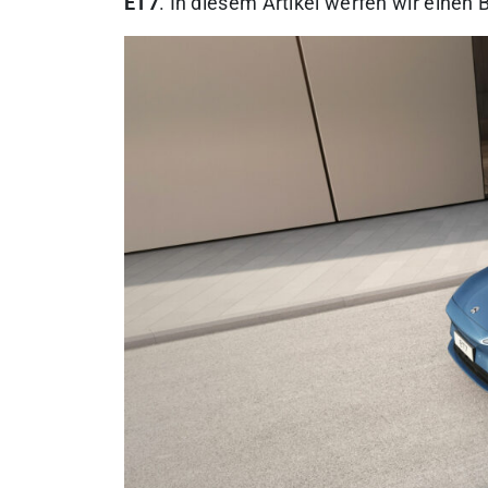
ET7
.
In diesem Artikel werfen wir einen B