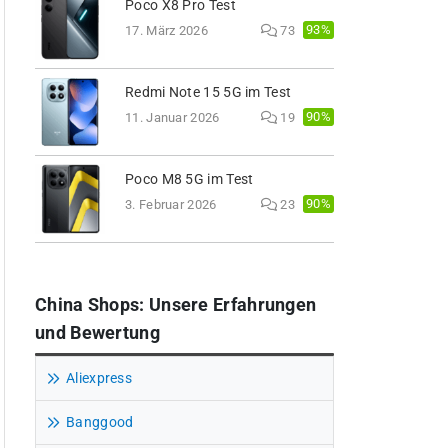
Poco X8 Pro Test
93%
17. März 2026
73
Redmi Note 15 5G im Test
90%
11. Januar 2026
19
Poco M8 5G im Test
90%
3. Februar 2026
23
China Shops: Unsere Erfahrungen
und Bewertung
Aliexpress
Banggood