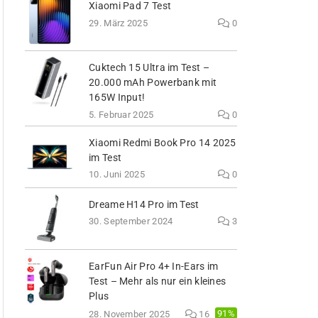
Xiaomi Pad 7 Test
29. März 2025
0
Cuktech 15 Ultra im Test –
20.000 mAh Powerbank mit
165W Input!
5. Februar 2025
0
Xiaomi Redmi Book Pro 14 2025
im Test
10. Juni 2025
0
Dreame H14 Pro im Test
30. September 2024
3
EarFun Air Pro 4+ In-Ears im
Test – Mehr als nur ein kleines
Plus
91%
28. November 2025
16