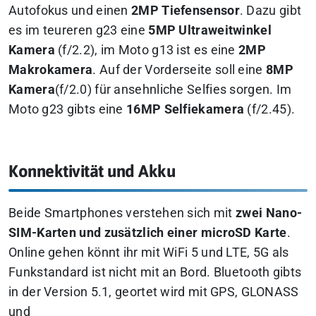
Autofokus und einen
2MP Tiefensensor
. Dazu gibt
es im teureren g23 eine
5MP Ultraweitwinkel
Kamera
(f/2.2), im Moto g13 ist es eine
2MP
Makrokamera
. Auf der Vorderseite soll eine
8MP
Kamera
(f/2.0) für ansehnliche Selfies sorgen. Im
Moto g23 gibts eine
16MP Selfiekamera
(f/2.45).
Konnektivität und Akku
Beide Smartphones verstehen sich mit
zwei Nano-
SIM-Karten und zusätzlich einer microSD Karte
.
Online gehen könnt ihr mit WiFi 5 und LTE, 5G als
Funkstandard ist nicht mit an Bord. Bluetooth gibts
in der Version 5.1, geortet wird mit GPS, GLONASS
und