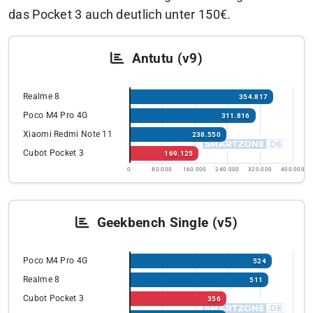
das Pocket 3 auch deutlich unter 150€.
Antutu (v9)
Realme 8
354.817
Poco M4 Pro 4G
311.816
Xiaomi Redmi Note 11
238.550
Cubot Pocket 3
169.125
0
80.000
160.000
240.000
320.000
400.000
Geekbench Single (v5)
Poco M4 Pro 4G
524
Realme 8
511
Cubot Pocket 3
356