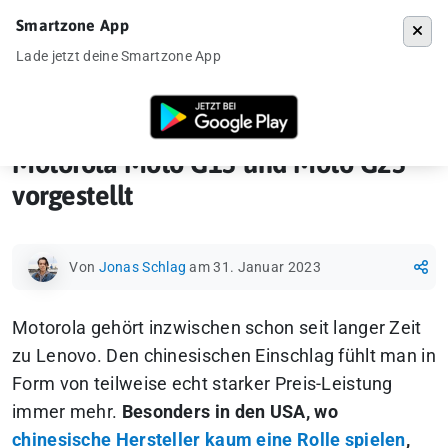
Smartzone App
Menü
Lade jetzt deine Smartzone App
Startseite
»
Ankündigung
»
Motorola Moto G13 und Moto G23 vorgestel
Motorola Moto G13 und Moto G23
vorgestellt
Von
Jonas Schlag
am 31. Januar 2023
Motorola gehört inzwischen schon seit langer Zeit
zu Lenovo. Den chinesischen Einschlag fühlt man in
Form von teilweise echt starker Preis-Leistung
immer mehr.
Besonders in den USA, wo
chinesische Hersteller kaum eine Rolle spielen
,