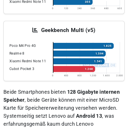
Xiaomi Redmi Note 11
355
0
120
240
360
480
600
Geekbench Multi (v5)
Poco M4 Pro 4G
1.825
Realme 8
1.594
Xiaomi Redmi Note 11
1.541
Cubot Pocket 3
1.268
0
400
800
1.200
1.600
2.000
Beide Smartphones bieten
128 Gigabyte internen
Speicher
, beide Geräte können mit einer MicroSD
Karte für Speichererweiterung versehen werden.
Systemseitig setzt Lenovo auf
Android 13
, was
erfahrungsgemäß kaum durch Lenovo