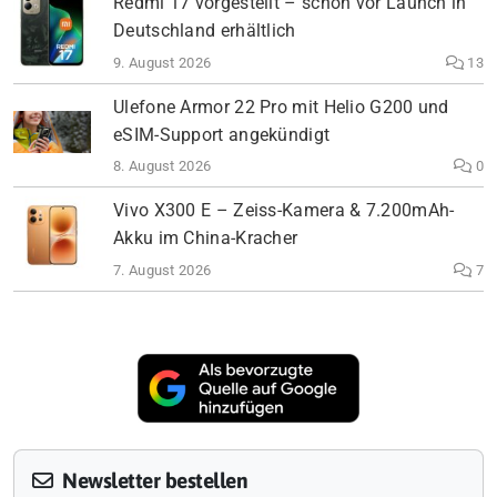
Redmi 17 vorgestellt – schon vor Launch in
Deutschland erhältlich
9. August 2026
13
Ulefone Armor 22 Pro mit Helio G200 und
eSIM-Support angekündigt
8. August 2026
0
Vivo X300 E – Zeiss-Kamera & 7.200mAh-
Akku im China-Kracher
7. August 2026
7
Newsletter bestellen