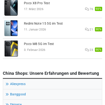
Poco X8 Pro Test
93%
17. März 2026
76
Redmi Note 15 5G im Test
90%
11. Januar 2026
21
Poco M8 5G im Test
90%
3. Februar 2026
23
China Shops: Unsere Erfahrungen und Bewertung
Aliexpress
Banggood
DHgate