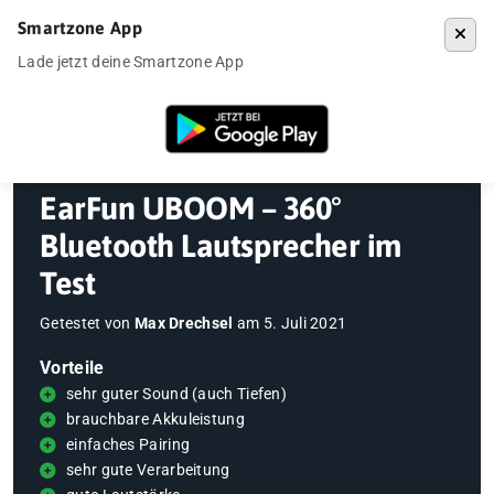
Smartzone App
Menü
Lade jetzt deine Smartzone App
Startseite
»
Gadgets
»
EarFun UBOOM – 360° Bluetooth Lautsprecher 
EarFun UBOOM – 360°
Bluetooth Lautsprecher im
Test
Getestet von
Max Drechsel
am
5. Juli 2021
Vorteile
sehr guter Sound (auch Tiefen)
brauchbare Akkuleistung
einfaches Pairing
sehr gute Verarbeitung