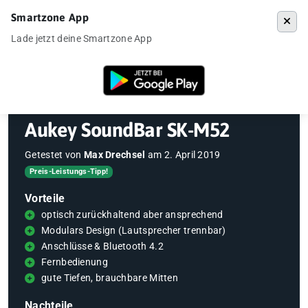
Smartzone App
Menü
Lade jetzt deine Smartzone App
Startseite
»
Gadgets
»
Aukey SoundBar SK-M52
Aukey SoundBar SK-M52
Getestet von
Max Drechsel
am
2. April 2019
Preis-Leistungs-Tipp!
Vorteile
optisch zurückhaltend aber ansprechend
Modulars Design (Lautsprecher trennbar)
Anschlüsse & Bluetooth 4.2
Fernbedienung
gute Tiefen, brauchbare Mitten
Nachteile