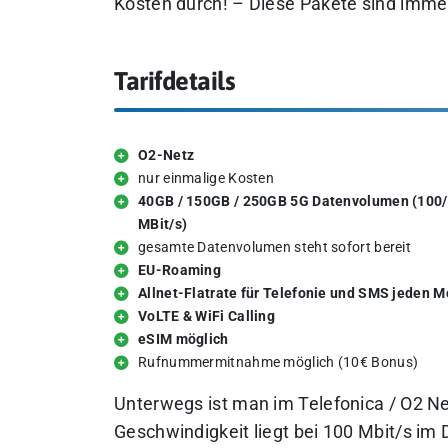
Kosten durch! – Diese Pakete sind immer 
Tarifdetails
O2-Netz
nur einmalige Kosten
40GB / 150GB / 250GB 5G Datenvolumen (100
MBit/s)
gesamte Datenvolumen steht sofort bereit
EU-Roaming
Allnet-Flatrate für Telefonie und SMS jeden 
VoLTE & WiFi Calling
eSIM möglich
Rufnummermitnahme möglich (10€ Bonus)
Unterwegs ist man im Telefonica / O2 N
Geschwindigkeit liegt bei 100 Mbit/s im