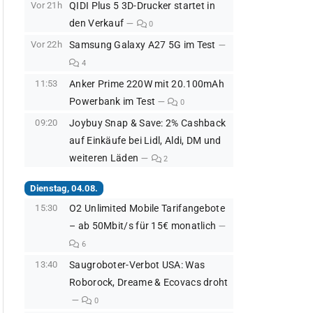
Vor 21h
QIDI Plus 5 3D-Drucker startet in
den Verkauf
0
Vor 22h
Samsung Galaxy A27 5G im Test
4
11:53
Anker Prime 220W mit 20.100mAh
Powerbank im Test
0
09:20
Joybuy Snap & Save: 2% Cashback
auf Einkäufe bei Lidl, Aldi, DM und
weiteren Läden
2
Dienstag, 04.08.
15:30
O2 Unlimited Mobile Tarifangebote
– ab 50Mbit/s für 15€ monatlich
6
13:40
Saugroboter-Verbot USA: Was
Roborock, Dreame & Ecovacs droht
0