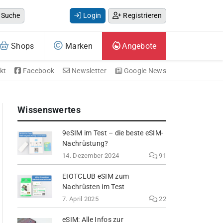
Suche
Login
Registrieren
Shops
Marken
Angebote
kt
Facebook
Newsletter
Google News
Wissenswertes
9eSIM im Test – die beste eSIM-
Nachrüstung?
14. Dezember 2024
91
EIOTCLUB eSIM zum
Nachrüsten im Test
7. April 2025
22
eSIM: Alle Infos zur