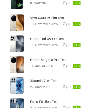
93%
3. März 2026
98
Vivo X300 Pro im Test
90%
18. Dezember 2025
73
Oppo Find X9 Pro Test
91%
11. Dezember 2025
68
Honor Magic 8 Pro Test
90%
15. Januar 2026
35
Xiaomi 17 im Test
91%
27. März 2026
86
Poco F8 Ultra Test
93%
22. Dezember 2025
62