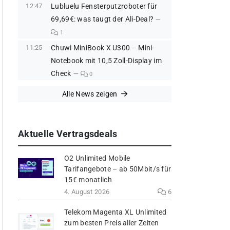
12:47
Lubluelu Fensterputzroboter für
69,69€: was taugt der Ali-Deal?
1
11:25
Chuwi MiniBook X U300 – Mini-
Notebook mit 10,5 Zoll-Display im
Check
0
Alle News zeigen
Aktuelle Vertragsdeals
O2 Unlimited Mobile
Tarifangebote – ab 50Mbit/s für
15€ monatlich
4. August 2026
6
Telekom Magenta XL Unlimited
zum besten Preis aller Zeiten