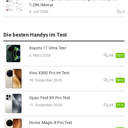
7,28€/Monat
6. Juli 2026
3
Die besten Handys im Test
Xiaomi 17 Ultra Test
93%
3. März 2026
98
Vivo X300 Pro im Test
90%
18. Dezember 2025
73
Oppo Find X9 Pro Test
91%
11. Dezember 2025
68
Honor Magic 8 Pro Test