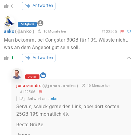
Antworten
0
Mitglied
anko
(@anko)
10 Monate her
#122505
Man bekommt bei Congstar 30GB für 10€. Wüsste nicht,
was an dem Angebot gut sein soll.
Antworten
1
Autor
jonas-andre
(@jonas-andre)
10 Monate her
#122506
Antwort an
anko
Servus, schick gerne den Link, aber dort kosten
25GB 19€ monatlich 😉.
Beste Grüße