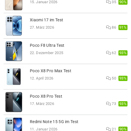
90%
15. Januar 2026
35
Xiaomi 17 im Test
91%
27. März 2026
86
Poco F8 Ultra Test
93%
22. Dezember 2025
62
Poco X8 Pro Max Test
93%
12. April 2026
50
Poco X8 Pro Test
93%
17. März 2026
73
Redmi Note 15 5G im Test
90%
11. Januar 2026
21