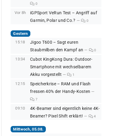
0
Vor 8h
iGPSport VeRun Test – Angriff auf
Garmin, Polar und Co.?
0
Gestern
15:18
Jigoo T600 – Sagt euren
Staubmilben den Kampf an
0
13:34
Cubot KingKong Dura: Outdoor-
Smartphone mit wechselbarem
Akku vorgestellt
1
12:15
Speicherkrise – RAM und Flash
fressen 40% der Handy-Kosten
7
09:10
4K-Beamer sind eigentlich keine 4K-
Beamer? Pixel Shift erklärt!
4
Mittwoch, 05.08.