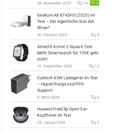
91%
28. November 2025
16
Geekom A8 8745HS (2025) im
Test – Der eigentliche Star der
Show?
30. Oktober 2025
0
Amazfit Active 2 Square Test:
Mehr Smartwatch für 150€ geht
nicht!
16. September 2025
12
Cuktech 65W Ladegerät im Test
– HyperCharge und PPS-
Support
5. März 2025
0
Huawei FreeClip Open-Ear-
Kopfhörer im Test
29. Januar 2024
2