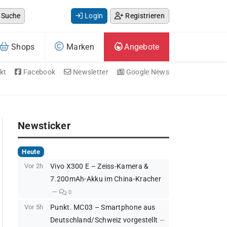
Suche
Login
Registrieren
Shops
Marken
Angebote
kt
Facebook
Newsletter
Google News
Newsticker
Heute
Vor 2h
Vivo X300 E – Zeiss-Kamera &
7.200mAh-Akku im China-Kracher
0
Vor 5h
Punkt. MC03 – Smartphone aus
Deutschland/Schweiz vorgestellt