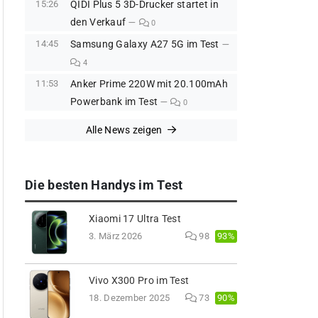
15:26
QIDI Plus 5 3D-Drucker startet in
den Verkauf
0
14:45
Samsung Galaxy A27 5G im Test
4
11:53
Anker Prime 220W mit 20.100mAh
Powerbank im Test
0
Alle News zeigen
Die besten Handys im Test
Xiaomi 17 Ultra Test
93%
3. März 2026
98
Vivo X300 Pro im Test
90%
18. Dezember 2025
73