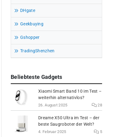
DHgate
Geekbuying
Gshopper
TradingShenzhen
Beliebteste Gadgets
Xiaomi Smart Band 10 im Test –
weiterhin alternativlos?
26. August 2025
28
Dreame X50 Ultra im Test – der
beste Saugroboter der Welt?
4. Februar 2025
5