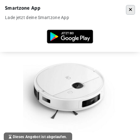
Smartzone App
Menü
Lade jetzt deine Smartzone App
Startseite
»
Angebote
»
Yeedi Vac 2 Pro Saugroboter für 192€ aus EU
Dieses Angebot ist abgelaufen.