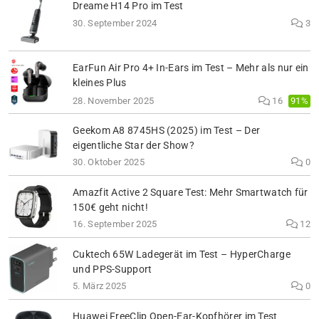
Dreame H14 Pro im Test
30. September 2024
3
EarFun Air Pro 4+ In-Ears im Test – Mehr als nur ein
kleines Plus
91%
28. November 2025
16
Geekom A8 8745HS (2025) im Test – Der
eigentliche Star der Show?
30. Oktober 2025
0
Amazfit Active 2 Square Test: Mehr Smartwatch für
150€ geht nicht!
16. September 2025
12
Cuktech 65W Ladegerät im Test – HyperCharge
und PPS-Support
5. März 2025
0
Huawei FreeClip Open-Ear-Kopfhörer im Test