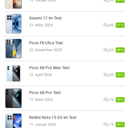
90%
15. Januar 2026
35
Xiaomi 17 im Test
91%
27. März 2026
86
Poco F8 Ultra Test
93%
22. Dezember 2025
62
Poco X8 Pro Max Test
93%
12. April 2026
50
Poco X8 Pro Test
93%
17. März 2026
73
Redmi Note 15 5G im Test
90%
11. Januar 2026
19