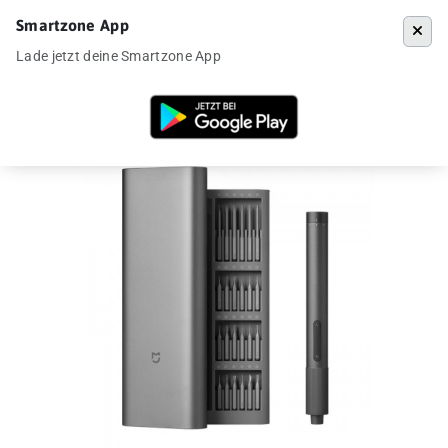
Smartzone App
Menü
Lade jetzt deine Smartzone App
Startseite
»
Angebote
»
Xiaomi Mijia elektrischer Präzisionsschrauben