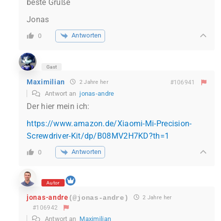
beste Grüße
Jonas
Antworten
0
Gast
Maximilian
2 Jahre her
#106941
Antwort an
jonas-andre
Der hier mein ich:
https://www.amazon.de/Xiaomi-Mi-Precision-
Screwdriver-Kit/dp/B08MV2H7KD?th=1
Antworten
0
Autor
jonas-andre
(@jonas-andre)
2 Jahre her
#106942
Antwort an
Maximilian