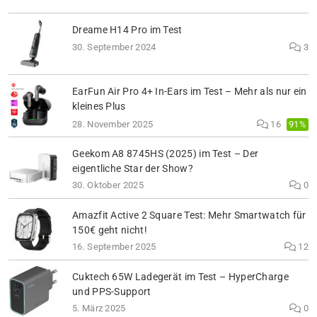
Dreame H14 Pro im Test
30. September 2024
3
EarFun Air Pro 4+ In-Ears im Test – Mehr als nur ein
kleines Plus
91%
28. November 2025
16
Geekom A8 8745HS (2025) im Test – Der
eigentliche Star der Show?
30. Oktober 2025
0
Amazfit Active 2 Square Test: Mehr Smartwatch für
150€ geht nicht!
16. September 2025
12
Cuktech 65W Ladegerät im Test – HyperCharge
und PPS-Support
5. März 2025
0