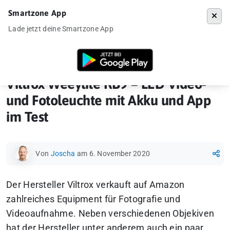
Smartzone App
Menü
Lade jetzt deine Smartzone App
Startseite
»
Gadgets
»
Viltrox Weeylite RB9 – LED Video- und Fotoleuc
Viltrox Weeylite RB9 – LED Video-
und Fotoleuchte mit Akku und App
im Test
Von
Joscha
am 6. November 2020
Der Hersteller Viltrox verkauft auf Amazon
zahlreiches Equipment für Fotografie und
Videoaufnahme. Neben verschiedenen Objekiven
hat der Hersteller unter anderem auch ein paar