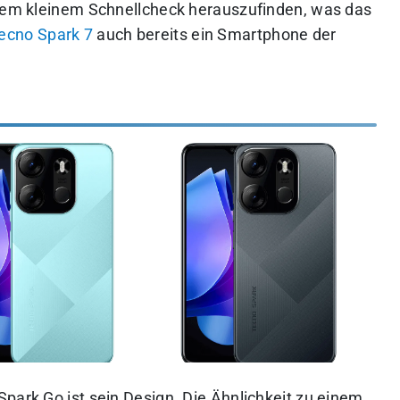
inem kleinem Schnellcheck herauszufinden, was das
ecno Spark 7
auch bereits ein Smartphone der
park Go ist sein Design. Die Ähnlichkeit zu einem