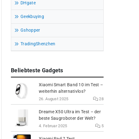
DHgate
Geekbuying
Gshopper
TradingShenzhen
Beliebteste Gadgets
Xiaomi Smart Band 10 im Test –
weiterhin alternativlos?
26. August 2025
28
Dreame X50 Ultra im Test – der
beste Saugroboter der Welt?
4. Februar 2025
5
Xiaomi Pad 7 Test