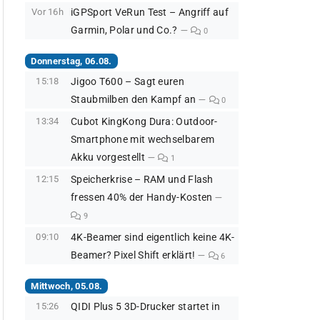
Vor 16h
iGPSport VeRun Test – Angriff auf
Garmin, Polar und Co.?
0
Donnerstag, 06.08.
15:18
Jigoo T600 – Sagt euren
Staubmilben den Kampf an
0
13:34
Cubot KingKong Dura: Outdoor-
Smartphone mit wechselbarem
Akku vorgestellt
1
12:15
Speicherkrise – RAM und Flash
fressen 40% der Handy-Kosten
9
09:10
4K-Beamer sind eigentlich keine 4K-
Beamer? Pixel Shift erklärt!
6
Mittwoch, 05.08.
15:26
QIDI Plus 5 3D-Drucker startet in