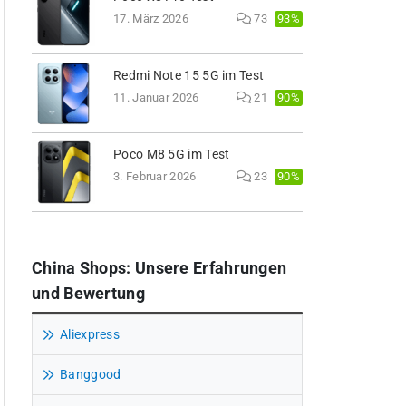
93%
17. März 2026
73
Redmi Note 15 5G im Test
90%
11. Januar 2026
21
Poco M8 5G im Test
90%
3. Februar 2026
23
China Shops: Unsere Erfahrungen
und Bewertung
Aliexpress
Banggood