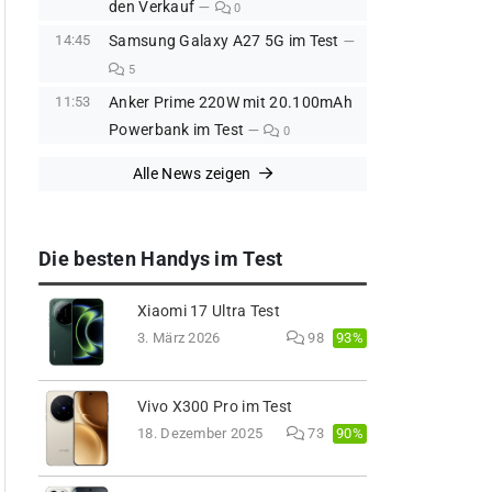
den Verkauf
0
14:45
Samsung Galaxy A27 5G im Test
5
11:53
Anker Prime 220W mit 20.100mAh
Powerbank im Test
0
Alle News zeigen
Die besten Handys im Test
Xiaomi 17 Ultra Test
93%
3. März 2026
98
Vivo X300 Pro im Test
90%
18. Dezember 2025
73