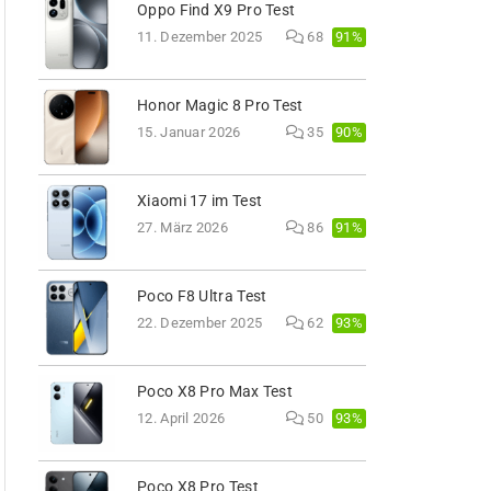
Oppo Find X9 Pro Test
91%
11. Dezember 2025
68
Honor Magic 8 Pro Test
90%
15. Januar 2026
35
Xiaomi 17 im Test
91%
27. März 2026
86
Poco F8 Ultra Test
93%
22. Dezember 2025
62
Poco X8 Pro Max Test
93%
12. April 2026
50
Poco X8 Pro Test