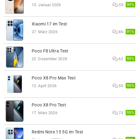
90%
15. Januar 2026
35
Xiaomi 17 im Test
91%
27. März 2026
86
Poco F8 Ultra Test
93%
22. Dezember 2025
62
Poco X8 Pro Max Test
93%
12. April 2026
50
Poco X8 Pro Test
93%
17. März 2026
73
Redmi Note 15 5G im Test