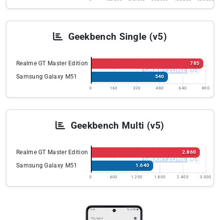
Geekbench Single (v5)
Realme GT Master Edition
785
Samsung Galaxy M51
540
0
160
320
480
640
800
Geekbench Multi (v5)
Realme GT Master Edition
2.860
Samsung Galaxy M51
1.640
0
600
1.200
1.800
2.400
3.000