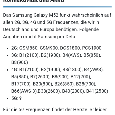
Das Samsung Galaxy M52 funkt wahrscheinlich auf
allen 2G, 3G, 4G und 5G Frequenzen, die wir in
Deutschland und Europa benötigen. Folgende
Angaben macht Samsung im Detail:
2G: GSM850, GSM900, DCS1800, PCS1900
3G: B1(2100), B2(1900), B4(AWS), B5(850),
B8(900)
4G: B1(2100), B2(1900), B3(1800), B4(AWS),
B5(850), B7(2600), B8(900), B12(700),
B17(700), B20(800), B26(850), B28(700),
B66(AWS-3),B38(2600), B40(2300), B41(2500)
5G:
?
Für die 5G Frequenzen findet der Hersteller leider