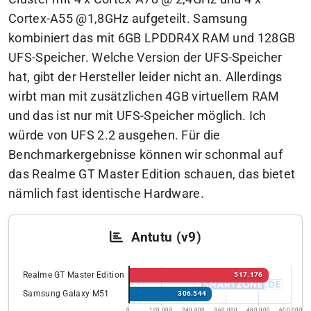
Cortex-A55 @1,8GHz aufgeteilt. Samsung
kombiniert das mit 6GB LPDDR4X RAM und 128GB
UFS-Speicher. Welche Version der UFS-Speicher
hat, gibt der Hersteller leider nicht an. Allerdings
wirbt man mit zusätzlichen 4GB virtuellem RAM
und das ist nur mit UFS-Speicher möglich. Ich
würde von UFS 2.2 ausgehen. Für die
Benchmarkergebnisse können wir schonmal auf
das Realme GT Master Edition schauen, das bietet
nämlich fast identische Hardware.
Antutu (v9)
Realme GT Master Edition
517.176
Samsung Galaxy M51
306.544
0
120.000
240.000
360.000
480.000
600.000