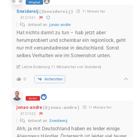
Mitglied
Sneidereij
(@sneidereij)
11 Monate her
#121561
Antwort an
jonas-andre
Hat nichts damit zu tun – hab jetzt aber
herumprobiert und scheinbar ein regionlock, geht
nur mit versandadresse in deutschland. Sonst
selbes Verhalten wie im Screenshot unten.
Letzte Änderung 11 Monate her von Sneidereij
Antworten
0
Autor
jonas-andre
(@jonas-andre)
11 Monate her
#121562
Antwort an
Sneidereij
Ahh, ja mit Deutschland haben es leider einige
Aliexpress Händler. Österreich ist leider viel teurer