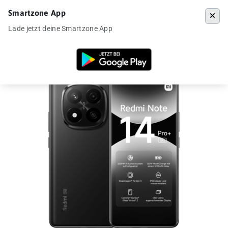
Smartzone App
Menü
Lade jetzt deine Smartzone App
Startseite
»
Angebote
»
Redmi Note 14 Pro+ 5G ab 188€