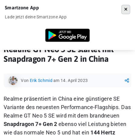
Smartzone App
Menü
Lade jetzt deine Smartzone App
Startseite
»
Ankündigung
»
Realme GT Neo 5 SE startet mit Snapdragon
Realme GT Neo 5 SE startet mit
Snapdragon 7+ Gen 2 in China
Von
Erik Schmid
am 14. April 2023
Realme präsentiert in China eine günstigere SE
Variante des neuesten Performance-Flagships. Das
Realme GT Neo 5 SE wird mit dem brandneuen
Snapdragon 7+ Gen 2
ebenso viel Leistung bieten
wie das normale Neo 5 und hat ein
144 Hertz