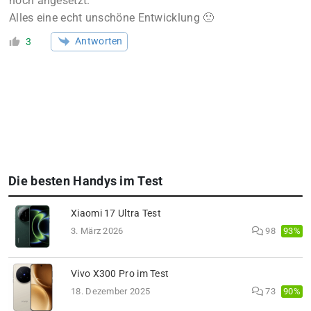
hoch angesetzt.
Alles eine echt unschöne Entwicklung 🙁
Antworten
3
Die besten Handys im Test
Xiaomi 17 Ultra Test
93%
3. März 2026
98
Vivo X300 Pro im Test
90%
18. Dezember 2025
73