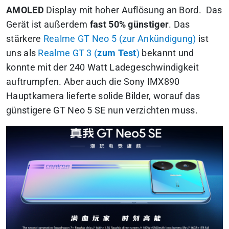
AMOLED
Display mit hoher Auflösung an Bord. Das
Gerät ist außerdem
fast 50% günstiger
. Das
stärkere
Realme GT Neo 5 (zur Ankündigung)
ist
uns als
Realme GT 3 (
zum
Test
)
bekannt und
konnte mit der 240 Watt Ladegeschwindigkeit
auftrumpfen. Aber auch die Sony IMX890
Hauptkamera lieferte solide Bilder, worauf das
günstigere GT Neo 5 SE nun verzichten muss.