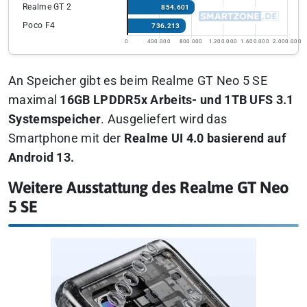
Realme GT 2
854.601
Poco F4
736.213
0
400.000
800.000
1.200.000
1.600.000
2.000.000
An Speicher gibt es beim Realme GT Neo 5 SE
maximal
16GB LPDDR5x Arbeits- und 1TB UFS 3.1
Systemspeicher
. Ausgeliefert wird das
Smartphone mit der
Realme UI 4.0 basierend auf
Android 13.
Weitere Ausstattung des Realme GT Neo
5 SE