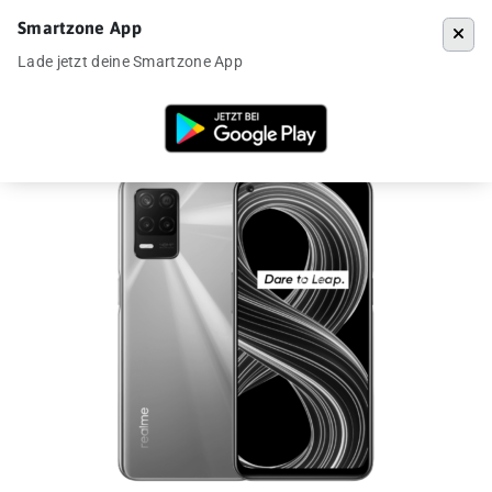
Smartzone App
Menü
Lade jetzt deine Smartzone App
Startseite
»
Angebote
»
Realme 8 5G für 160€ aus DE