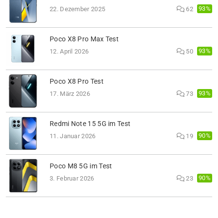
93%
22. Dezember 2025
62
Poco X8 Pro Max Test
93%
12. April 2026
50
Poco X8 Pro Test
93%
17. März 2026
73
Redmi Note 15 5G im Test
90%
11. Januar 2026
19
Poco M8 5G im Test
90%
3. Februar 2026
23