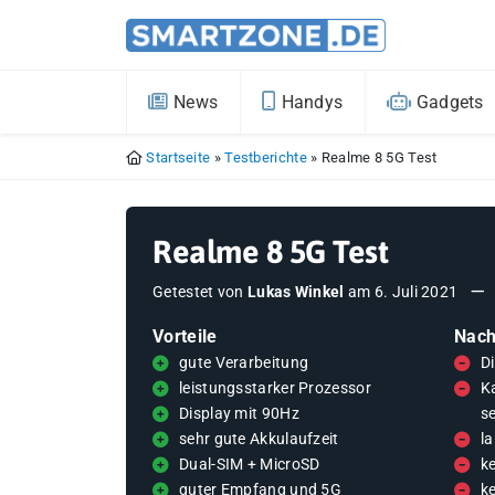
News
Handys
Gadgets
Startseite
»
Testberichte
»
Realme 8 5G Test
Realme 8 5G Test
Getestet von
Lukas Winkel
am
6. Juli 2021
Vorteile
Nach
gute Verarbeitung
D
leistungsstarker Prozessor
K
Display mit 90Hz
s
sehr gute Akkulaufzeit
l
Dual-SIM + MicroSD
k
guter Empfang und 5G
k