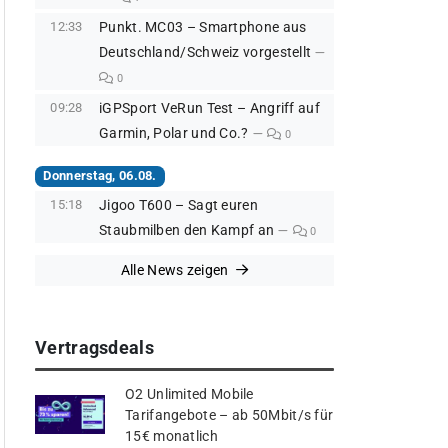
12:33
Punkt. MC03 – Smartphone aus
Deutschland/Schweiz vorgestellt
0
09:28
iGPSport VeRun Test – Angriff auf
Garmin, Polar und Co.?
0
Donnerstag, 06.08.
15:18
Jigoo T600 – Sagt euren
Staubmilben den Kampf an
0
Alle News zeigen
Vertragsdeals
O2 Unlimited Mobile
Tarifangebote – ab 50Mbit/s für
15€ monatlich