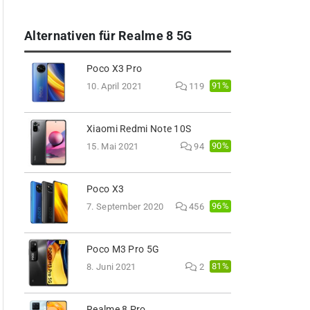
Alternativen für Realme 8 5G
Poco X3 Pro
91%
10. April 2021
119
Xiaomi Redmi Note 10S
90%
15. Mai 2021
94
Poco X3
96%
7. September 2020
456
Poco M3 Pro 5G
81%
8. Juni 2021
2
Realme 8 Pro