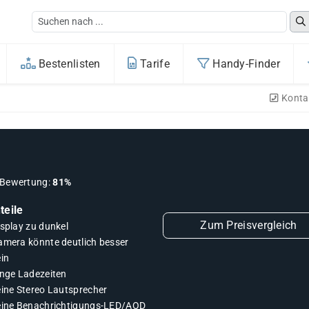
Bestenlisten
Tarife
Handy-Finder
Konta
Bewertung:
81%
teile
Zum Preisvergleich
isplay zu dunkel
amera könnte deutlich besser
ein
ange Ladezeiten
eine Stereo Lautsprecher
eine Benachrichtigungs-LED/AOD