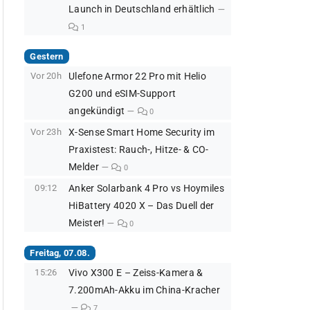
Launch in Deutschland erhältlich
1
Gestern
Vor 20h
Ulefone Armor 22 Pro mit Helio
G200 und eSIM-Support
angekündigt
0
Vor 23h
X-Sense Smart Home Security im
Praxistest: Rauch-, Hitze- & CO-
Melder
0
09:12
Anker Solarbank 4 Pro vs Hoymiles
HiBattery 4020 X – Das Duell der
Meister!
0
Freitag, 07.08.
15:26
Vivo X300 E – Zeiss-Kamera &
7.200mAh-Akku im China-Kracher
7