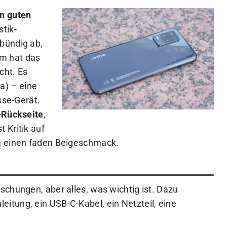
n guten
tik-
bündig ab,
 hat das
ht. Es
) – eine
sse-Gerät.
-Rückseite
,
st Kritik auf
m einen faden Beigeschmack.
schungen, aber alles, was wichtig ist. Dazu
tung, ein USB-C-Kabel, ein Netzteil, eine