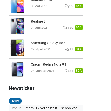
86%
3. Mai 2021
29
Realme 8
92%
3. Juni 2021
130
Samsung Galaxy A52
84%
22. April 2021
13
Xiaomi Redmi Note 9T
85%
24. Januar 2021
34
Newsticker
Heute
Vor 3h
Redmi 17 vorgestellt – schon vor