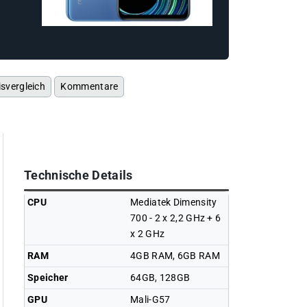
isvergleich
Kommentare
Technische Details
CPU
Mediatek Dimensity
700 - 2 x 2,2 GHz + 6
x 2 GHz
RAM
4GB RAM, 6GB RAM
Speicher
64GB, 128GB
GPU
Mali-G57