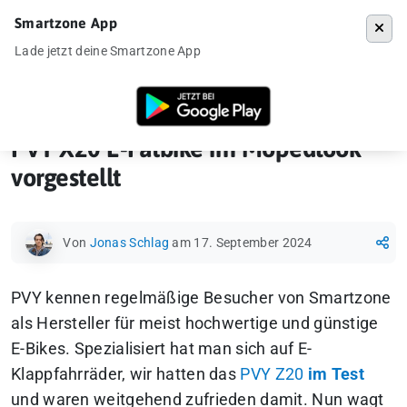
Smartzone App
Menü
Lade jetzt deine Smartzone App
Startseite
»
Gadgets
»
E-Bike & E-Scooter
»
PVY X20 E-Fatbike im Mope
PVY X20 E-Fatbike im Mopedlook
vorgestellt
Von
Jonas Schlag
am 17. September 2024
PVY kennen regelmäßige Besucher von Smartzone
als Hersteller für meist hochwertige und günstige
E-Bikes. Spezialisiert hat man sich auf E-
Klappfahrräder, wir hatten das
PVY Z20
im Test
und waren weitgehend zufrieden damit. Nun wagt