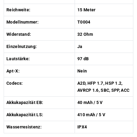
Reichweite:
15 Meter
Modellnummer:
T0004
Widerstand:
32 Ohm
Einzelnutzung:
Ja
Lautstärke:
97 dB
Apt-X:
Nein
Codecs:
A2D, HFP 1.7, HSP 1.2,
AVRCP 1.6, SBC, SPP, ACC
Akkukapazität EB:
40 mAh / 5 V
Akkukapazität LS:
410 mAh / 5 V
Wasserresistenz:
IPX4