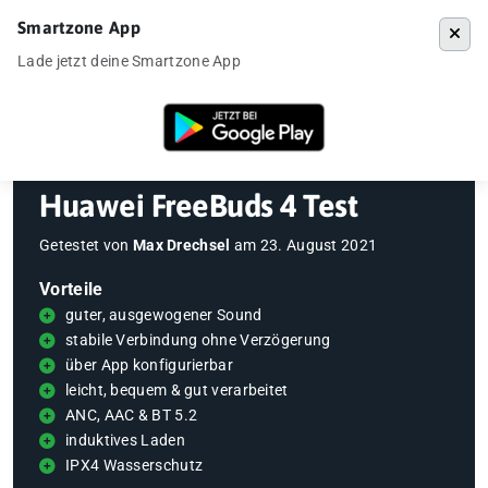
Smartzone App
Menü
Lade jetzt deine Smartzone App
Startseite
»
Gadgets
»
Huawei FreeBuds 4 Test
Huawei FreeBuds 4 Test
Getestet von
Max Drechsel
am
23. August 2021
Vorteile
guter, ausgewogener Sound
stabile Verbindung ohne Verzögerung
über App konfigurierbar
leicht, bequem & gut verarbeitet
ANC, AAC & BT 5.2
induktives Laden
IPX4 Wasserschutz