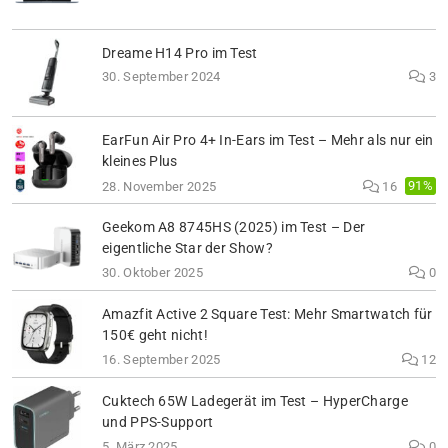
Dreame H14 Pro im Test
30. September 2024
3
EarFun Air Pro 4+ In-Ears im Test – Mehr als nur ein
kleines Plus
91%
28. November 2025
16
Geekom A8 8745HS (2025) im Test – Der
eigentliche Star der Show?
30. Oktober 2025
0
Amazfit Active 2 Square Test: Mehr Smartwatch für
150€ geht nicht!
16. September 2025
12
Cuktech 65W Ladegerät im Test – HyperCharge
und PPS-Support
5. März 2025
0