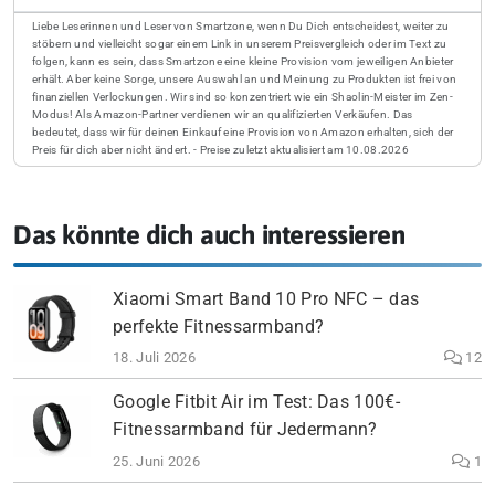
Liebe Leserinnen und Leser von Smartzone, wenn Du Dich entscheidest, weiter zu
stöbern und vielleicht sogar einem Link in unserem Preisvergleich oder im Text zu
folgen, kann es sein, dass Smartzone eine kleine Provision vom jeweiligen Anbieter
erhält. Aber keine Sorge, unsere Auswahl an und Meinung zu Produkten ist frei von
finanziellen Verlockungen. Wir sind so konzentriert wie ein Shaolin-Meister im Zen-
Modus! Als Amazon-Partner verdienen wir an qualifizierten Verkäufen. Das
bedeutet, dass wir für deinen Einkauf eine Provision von Amazon erhalten, sich der
Preis für dich aber nicht ändert. - Preise zuletzt aktualisiert am 10.08.2026
Das könnte dich auch interessieren
Xiaomi Smart Band 10 Pro NFC – das
perfekte Fitnessarmband?
18. Juli 2026
12
Google Fitbit Air im Test: Das 100€-
Fitnessarmband für Jedermann?
25. Juni 2026
1