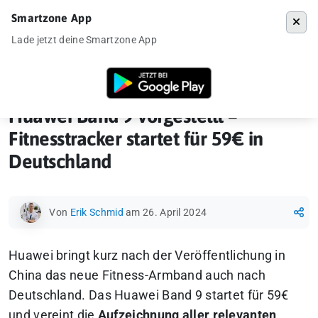
Smartzone App
Menü
Lade jetzt deine Smartzone App
Startseite
»
Gadgets
»
Fitnessarmband
»
Huawei Band 9 vorgestellt – F
Huawei Band 9 vorgestellt –
Fitnesstracker startet für 59€ in
Deutschland
Von
Erik Schmid
am 26. April 2024
Huawei bringt kurz nach der Veröffentlichung in
China das neue Fitness-Armband auch nach
Deutschland. Das Huawei Band 9 startet für 59€
und vereint die
Aufzeichnung aller relevanten