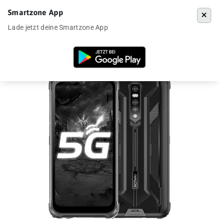
Smartzone App
Menü
Lade jetzt deine Smartzone App
Startseite
»
Angebote
»
Hotwav Cyber 7 für 232€