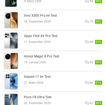
93%
3. März 2026
98
Vivo X300 Pro im Test
90%
18. Dezember 2025
73
Oppo Find X9 Pro Test
91%
11. Dezember 2025
68
Honor Magic 8 Pro Test
90%
15. Januar 2026
35
Xiaomi 17 im Test
91%
27. März 2026
86
Poco F8 Ultra Test
93%
22. Dezember 2025
62