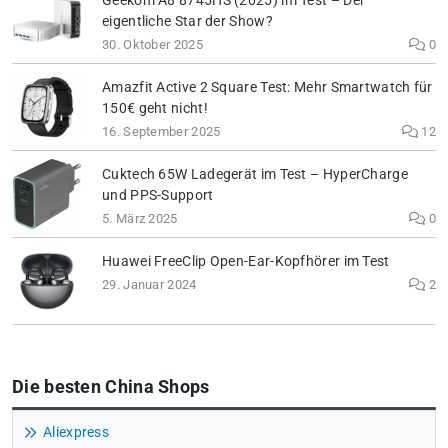
Geekom A8 8745HS (2025) im Test – Der
eigentliche Star der Show?
30. Oktober 2025
0
Amazfit Active 2 Square Test: Mehr Smartwatch für
150€ geht nicht!
16. September 2025
12
Cuktech 65W Ladegerät im Test – HyperCharge
und PPS-Support
5. März 2025
0
Huawei FreeClip Open-Ear-Kopfhörer im Test
29. Januar 2024
2
Die besten China Shops
Aliexpress