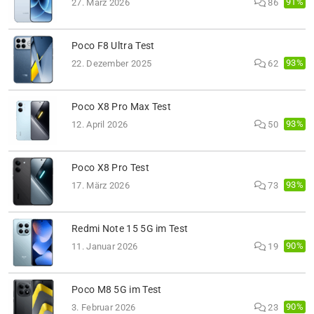
91%
27. März 2026
86
Poco F8 Ultra Test
93%
22. Dezember 2025
62
Poco X8 Pro Max Test
93%
12. April 2026
50
Poco X8 Pro Test
93%
17. März 2026
73
Redmi Note 15 5G im Test
90%
11. Januar 2026
19
Poco M8 5G im Test
90%
3. Februar 2026
23