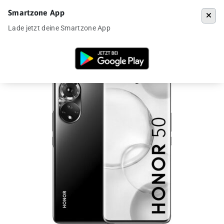
Smartzone App
Menü
Lade jetzt deine Smartzone App
Startseite
»
Angebote
»
Honor 50 für 269€ aus DE