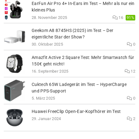
EarFun Air Pro 4+ In-Ears im Test – Mehr als nur ein
kleines Plus
91%
28. November 2025
16
Geekom A8 8745HS (2025) im Test – Der
eigentliche Star der Show?
30. Oktober 2025
0
Amazfit Active 2 Square Test: Mehr Smartwatch für
150€ geht nicht!
16. September 2025
12
Cuktech 65W Ladegerät im Test – HyperCharge
und PPS-Support
5. März 2025
0
Huawei FreeClip Open-Ear-Kopfhörer im Test
29. Januar 2024
2