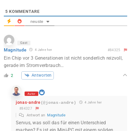
5
KOMMENTARE
neuste
Gast
Magnitude
4 Jahre her
#84325
Ein Chip vor 3 Generationen ist nicht sonderlich reizvoll,
gerade im Stromverbrauch…
Antworten
2
Autor
jonas-andre
(@jonas-andre)
4 Jahre her
#84327
Antwort an
Magnitude
Servus, was soll das für einen Unterschied
machen? Es ist ein Mini-PC mit einem soliden