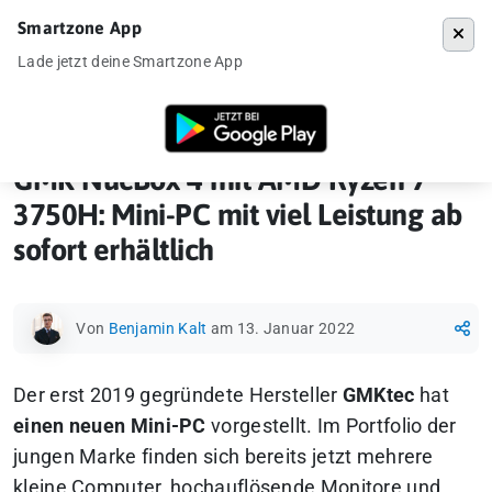
Smartzone App
Menü
Lade jetzt deine Smartzone App
Startseite
»
Gadgets
»
Mini-PC
»
GMK NucBox 4 mit AMD Ryzen 7 3750H: 
GMK NucBox 4 mit AMD Ryzen 7
3750H: Mini-PC mit viel Leistung ab
sofort erhältlich
Von
Benjamin Kalt
am 13. Januar 2022
Der erst 2019 gegründete Hersteller
GMKtec
hat
einen neuen Mini-PC
vorgestellt. Im Portfolio der
jungen Marke finden sich bereits jetzt mehrere
kleine Computer, hochauflösende Monitore und