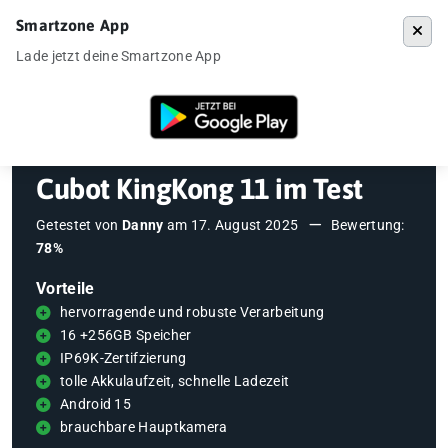
Smartzone App
Menü
Lade jetzt deine Smartzone App
Startseite
»
Testberichte
»
Cubot KingKong 11 im Test
Cubot KingKong 11 im Test
Getestet von
Danny
am
17. August 2025
Bewertung:
78%
Vorteile
hervorragende und robuste Verarbeitung
16 +256GB Speicher
IP69K-Zertifzierung
tolle Akkulaufzeit, schnelle Ladezeit
Android 15
brauchbare Hauptkamera