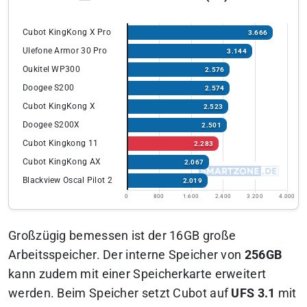
Cubot KingKong X Pro
3.666
Ulefone Armor 30 Pro
3.144
Oukitel WP300
2.576
Doogee S200
2.574
Cubot KingKong X
2.523
Doogee S200X
2.501
Cubot Kingkong 11
2.283
Cubot KingKong AX
2.067
Blackview Oscal Pilot 2
2.019
0
800
1.600
2.400
3.200
4.000
Großzügig bemessen ist der 16GB große
Arbeitsspeicher. Der interne Speicher von
256GB
kann zudem mit einer Speicherkarte erweitert
werden. Beim Speicher setzt Cubot auf
UFS 3.1
mit