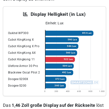
Display Helligkeit (in Lux)
Einheit: Lux
Oukitel WP300
853 Lux
Cubot KingKong X
590 Lux
Cubot KingKong X Pro
586 Lux
Cubot KingKong AX
560 Lux
Cubot Kingkong 11
522 Lux
Ulefone Armor 30 Pro
504 Lux
Blackview Oscal Pilot 2
492 Lux
Doogee S200X
372 Lux
Doogee S200
360 Lux
0
200
400
600
800
1.000
Das
1,46 Zoll große Display auf der Rückseite
löst