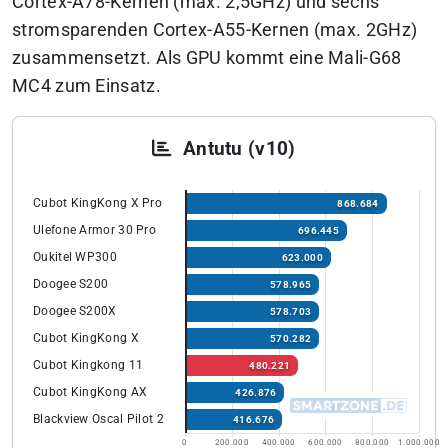
Cortex-A78-Kernen (max. 2,5GHz) und sechs
stromsparenden Cortex-A55-Kernen (max. 2GHz)
zusammensetzt. Als GPU kommt eine Mali-G68
MC4 zum Einsatz.
Antutu (v10)
Cubot KingKong X Pro
868.684
Ulefone Armor 30 Pro
696.445
Oukitel WP300
623.000
Doogee S200
578.965
Doogee S200X
578.703
Cubot KingKong X
570.282
Cubot Kingkong 11
480.221
Cubot KingKong AX
426.876
Blackview Oscal Pilot 2
416.676
0
200.000
400.000
600.000
800.000
1.000.000