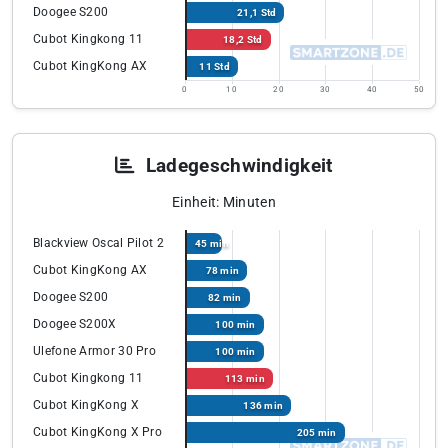
Doogee S200
21,1 Std
Cubot Kingkong 11
18,2 Std
Cubot KingKong AX
11 Std
0
10
20
30
40
50
Ladegeschwindigkeit
Einheit: Minuten
Blackview Oscal Pilot 2
45 min
Cubot KingKong AX
78 min
Doogee S200
82 min
Doogee S200X
100 min
Ulefone Armor 30 Pro
100 min
Cubot Kingkong 11
113 min
Cubot KingKong X
136 min
Cubot KingKong X Pro
205 min