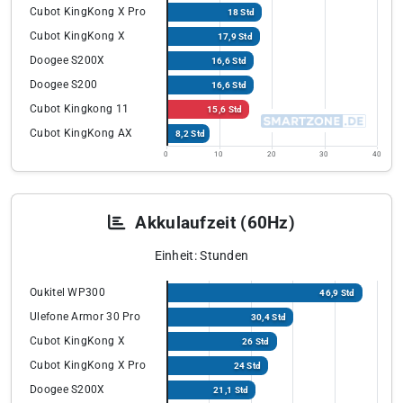
Cubot KingKong X Pro
18 Std
Cubot KingKong X
17,9 Std
Doogee S200X
16,6 Std
Doogee S200
16,6 Std
Cubot Kingkong 11
15,6 Std
Cubot KingKong AX
8,2 Std
0
10
20
30
40
Akkulaufzeit (60Hz)
Einheit: Stunden
Oukitel WP300
46,9 Std
Ulefone Armor 30 Pro
30,4 Std
Cubot KingKong X
26 Std
Cubot KingKong X Pro
24 Std
Doogee S200X
21,1 Std