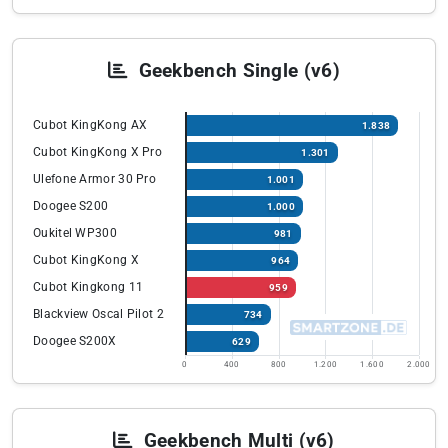
Geekbench Single (v6)
Cubot KingKong AX
1.838
Cubot KingKong X Pro
1.301
Ulefone Armor 30 Pro
1.001
Doogee S200
1.000
Oukitel WP300
981
Cubot KingKong X
964
Cubot Kingkong 11
959
Blackview Oscal Pilot 2
734
Doogee S200X
629
0
400
800
1.200
1.600
2.000
Geekbench Multi (v6)