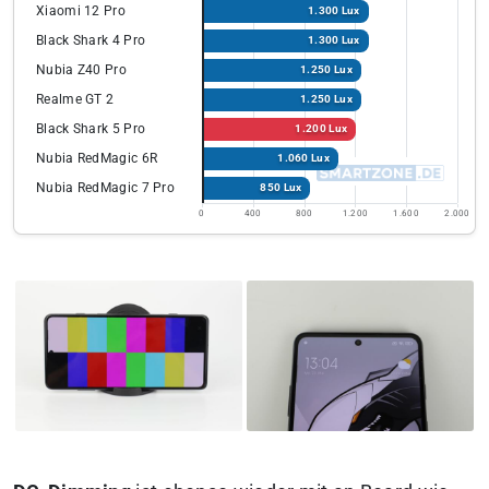
Xiaomi 12 Pro
1.300 Lux
Black Shark 4 Pro
1.300 Lux
Nubia Z40 Pro
1.250 Lux
Realme GT 2
1.250 Lux
Black Shark 5 Pro
1.200 Lux
Nubia RedMagic 6R
1.060 Lux
Nubia RedMagic 7 Pro
850 Lux
0
400
800
1.200
1.600
2.000