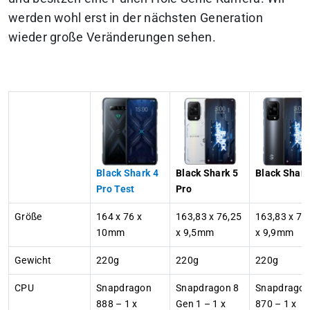
werden wohl erst in der nächsten Generation
wieder große Veränderungen sehen.
Black Shark 4
Black Shark 5
Black Shark
Pro Test
Pro
Größe
164 x 76 x
163,83 x 76,25
163,83 x 76
10mm
x 9,5mm
x 9,9mm
Gewicht
220g
220g
220g
CPU
Snapdragon
Snapdragon 8
Snapdrago
888 – 1 x
Gen 1 – 1 x
870 – 1 x