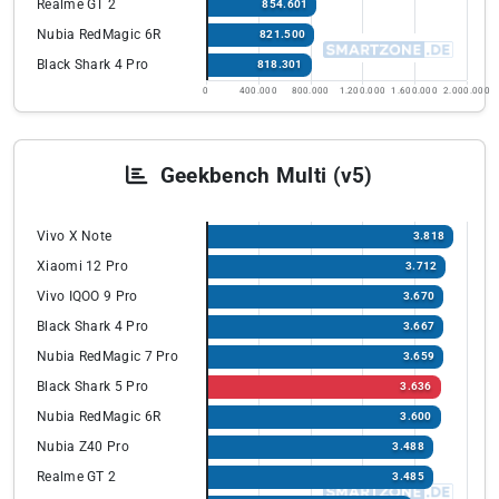
Realme GT 2
854.601
Nubia RedMagic 6R
821.500
Black Shark 4 Pro
818.301
0
400.000
800.000
1.200.000
1.600.000
2.000.000
Geekbench Multi (v5)
Vivo X Note
3.818
Xiaomi 12 Pro
3.712
Vivo IQOO 9 Pro
3.670
Black Shark 4 Pro
3.667
Nubia RedMagic 7 Pro
3.659
Black Shark 5 Pro
3.636
Nubia RedMagic 6R
3.600
Nubia Z40 Pro
3.488
Realme GT 2
3.485