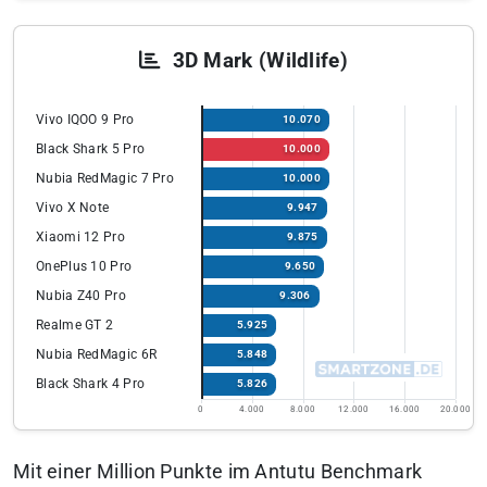
3D Mark (Wildlife)
Vivo IQOO 9 Pro
10.070
Black Shark 5 Pro
10.000
Nubia RedMagic 7 Pro
10.000
Vivo X Note
9.947
Xiaomi 12 Pro
9.875
OnePlus 10 Pro
9.650
Nubia Z40 Pro
9.306
Realme GT 2
5.925
Nubia RedMagic 6R
5.848
Black Shark 4 Pro
5.826
0
4.000
8.000
12.000
16.000
20.000
Mit einer Million Punkte im Antutu Benchmark