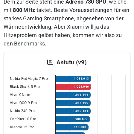
Dem zur Seite steht eine
Adreno 730 GPU
, welche
mit
800 MHz
taktet. Beste Voraussetzungen für ein
starkes Gaming Smartphone, abgesehen von der
Wärmeentwicklung. Aber Xiaomi will ja das
Hitzeproblem gelöst haben, kommen wir also zu
den Benchmarks.
Antutu (v9)
Nubia RedMagic 7 Pro
1.031.613
Black Shark 5 Pro
1.024.046
Vivo X Note
1.018.694
Vivo IQOO 9 Pro
1.017.600
Nubia Z40 Pro
1.010.151
OnePlus 10 Pro
988.500
Xiaomi 12 Pro
948.500