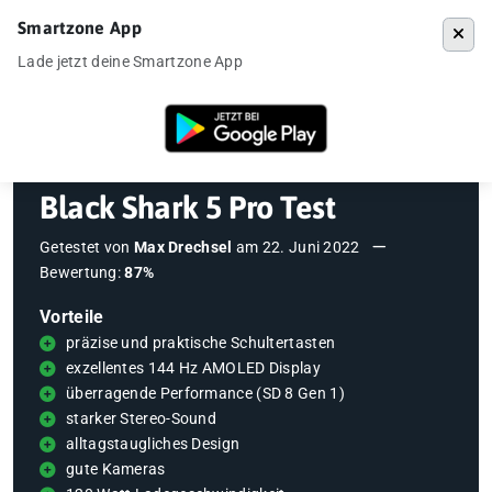
Smartzone App
Menü
Lade jetzt deine Smartzone App
Startseite
»
Testberichte
»
Black Shark 5 Pro Test
Black Shark 5 Pro Test
Getestet von
Max Drechsel
am
22. Juni 2022
Bewertung:
87%
Vorteile
präzise und praktische Schultertasten
exzellentes 144 Hz AMOLED Display
überragende Performance (SD 8 Gen 1)
starker Stereo-Sound
alltagstaugliches Design
gute Kameras