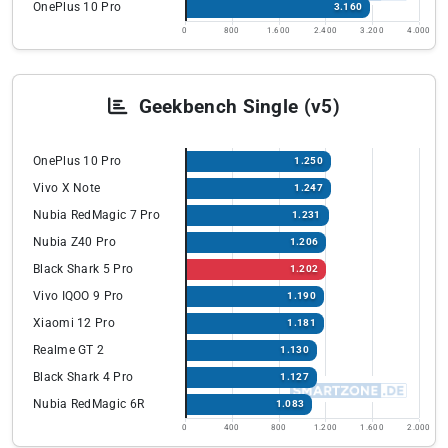
OnePlus 10 Pro
3.160
0
800
1.600
2.400
3.200
4.000
Geekbench Single (v5)
OnePlus 10 Pro
1.250
Vivo X Note
1.247
Nubia RedMagic 7 Pro
1.231
Nubia Z40 Pro
1.206
Black Shark 5 Pro
1.202
Vivo IQOO 9 Pro
1.190
Xiaomi 12 Pro
1.181
Realme GT 2
1.130
Black Shark 4 Pro
1.127
Nubia RedMagic 6R
1.083
0
400
800
1.200
1.600
2.000