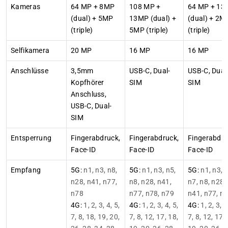
Kameras
64 MP + 8MP
108 MP +
64 MP + 13
(dual) + 5MP
13MP (dual) +
(dual) + 2M
(triple)
5MP (triple)
(triple)
Selfikamera
20 MP
16 MP
16 MP
Anschlüsse
3,5mm
USB-C, Dual-
USB-C, Dual
Kopfhörer
SIM
SIM
Anschluss,
USB-C, Dual-
SIM
Entsperrung
Fingerabdruck,
Fingerabdruck,
Fingerabdru
Face-ID
Face-ID
Face-ID
Empfang
5G:
n1, n3, n8,
5G:
n1, n3, n5,
5G:
n1, n3, 
n28, n41, n77,
n8, n28, n41,
n7, n8, n28,
n78
n77, n78, n79
n41, n77, n
4G:
1, 2, 3, 4, 5,
4G:
1, 2, 3, 4, 5,
4G:
1, 2, 3, 4
7, 8, 18, 19, 20,
7, 8, 12, 17, 18,
7, 8, 12, 17,