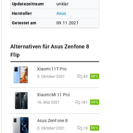
Updatezeitraum
unklar
Hersteller
Asus
Getestet am
09.11.2021
Alternativen für Asus Zenfone 8
Flip
Xiaomi 11T Pro
88%
3. Oktober 2021
43
Xiaomi Mi 11 Pro
94%
16. Mai 2021
181
Asus ZenFone 8
86%
2. Oktober 2021
18