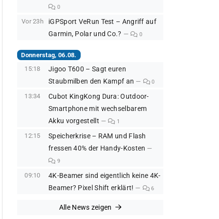
0
Vor 23h
iGPSport VeRun Test – Angriff auf
Garmin, Polar und Co.?
0
Donnerstag, 06.08.
15:18
Jigoo T600 – Sagt euren
Staubmilben den Kampf an
0
13:34
Cubot KingKong Dura: Outdoor-
Smartphone mit wechselbarem
Akku vorgestellt
1
12:15
Speicherkrise – RAM und Flash
fressen 40% der Handy-Kosten
9
09:10
4K-Beamer sind eigentlich keine 4K-
Beamer? Pixel Shift erklärt!
6
Alle News zeigen