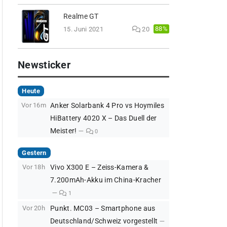
Realme GT
88%
15. Juni 2021
20
Newsticker
Heute
Vor 16m
Anker Solarbank 4 Pro vs Hoymiles
HiBattery 4020 X – Das Duell der
Meister!
0
Gestern
Vor 18h
Vivo X300 E – Zeiss-Kamera &
7.200mAh-Akku im China-Kracher
1
Vor 20h
Punkt. MC03 – Smartphone aus
Deutschland/Schweiz vorgestellt