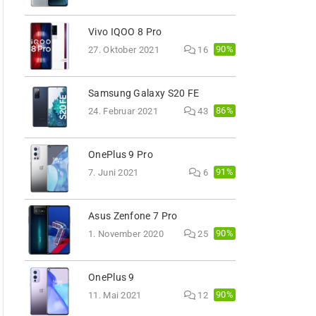
Vivo IQOO 8 Pro
90%
27. Oktober 2021
16
Samsung Galaxy S20 FE
86%
24. Februar 2021
43
OnePlus 9 Pro
91%
7. Juni 2021
6
Asus Zenfone 7 Pro
90%
1. November 2020
25
OnePlus 9
90%
11. Mai 2021
12