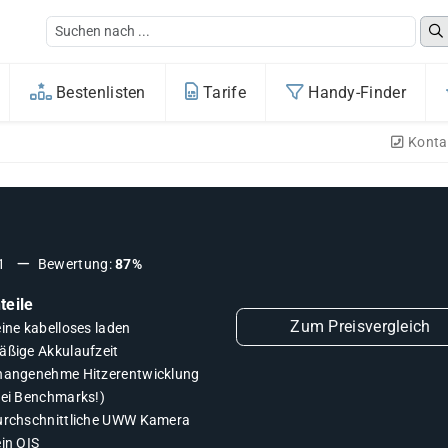
Bestenlisten
Tarife
Handy-Finder
Konta
1
Bewertung:
87%
teile
Zum Preisvergleich
eine kabelloses laden
äßige Akkulaufzeit
nangenehme Hitzerentwicklung
bei Benchmarks!)
urchschnittliche UWW Kamera
ein OIS