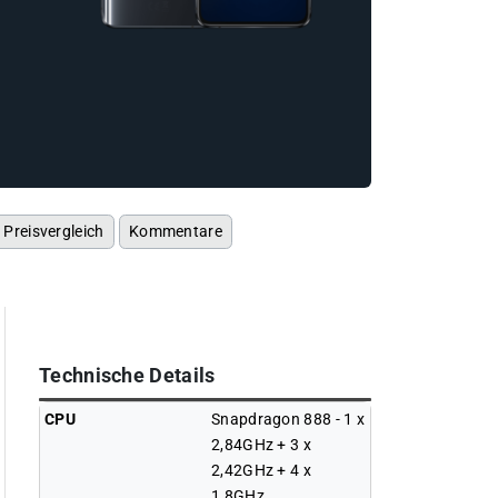
Preisvergleich
Kommentare
Technische Details
CPU
Snapdragon 888 - 1 x
2,84GHz + 3 x
2,42GHz + 4 x
1,8GHz