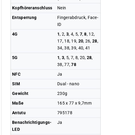
Kopfhöreranschluss
Nein
Entsperrung
Fingerabdruck, Face-
ID
4G
1
, 2,
3
, 4, 5,
7
,
8
, 12,
17, 18, 19,
20
, 26,
28
,
34, 38, 39, 40, 41
5G
1
,
3
, 5, 7, 8, 20,
28
,
38, 77,
78
NFC
Ja
SIM
Dual - nano
Gewicht
230g
Maße
165 x 77 x 9,7mm
Antutu
795178
Benachrichtigungs-
Ja
LED