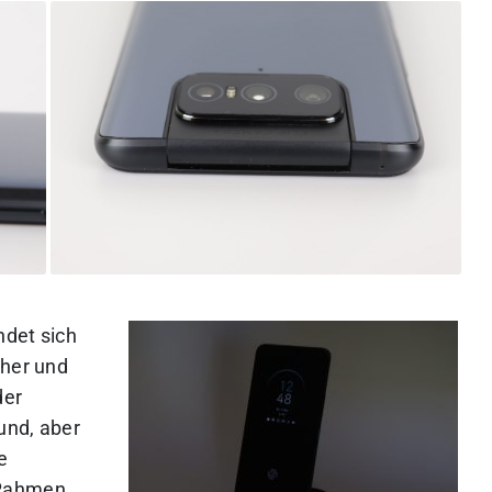
ndet sich
cher und
der
und, aber
e
 Rahmen