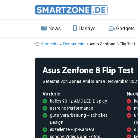
News
Handys
Gadgets
Startseite
»
Testberichte
»
Asus Zenfone 8 Flip Test
Asus Zenfone 8 Flip Test
Getestet von
Jonas Andre
am
9. November 202
Vorteile
Nach
helles 90Hz AMOLED Display
k
astreine Performance
m
gute Verarbeitung + schickes
u
Design
(
exzellente Flip-Kamera
d
schöne Videos und Fotos
k