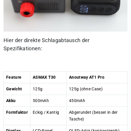
Hier der direkte Schlagabtausch der
Spezifikationen:
Feature
ASMAX T30
Anoutway AT1 Pro
Gewicht
125g
125g (ohne Case)
Akku
500mAh
450mAh
Formfaktor
Eckig / Kantig
Abgerundet (besser in der
Tasche)
Display
LCD-Panel
OLED-Artig (kontrastreich)