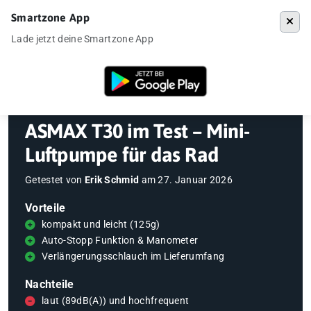
Smartzone App
Menü
Lade jetzt deine Smartzone App
Startseite
»
Gadgets
»
E-Bike & E-Scooter
»
ASMAX T30 im Test – Mini
ASMAX T30 im Test – Mini-
Luftpumpe für das Rad
Getestet von
Erik Schmid
am
27. Januar 2026
Vorteile
kompakt und leicht (125g)
Auto-Stopp Funktion & Manometer
Verlängerungsschlauch im Lieferumfang
Nachteile
laut (89dB(A)) und hochfrequent