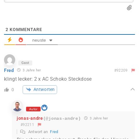
2
KOMMENTARE
neuste
Gast
Fred
3 Jahre her
#92209
klingt lecker: 2 x AC Schoko Steckdose
Antworten
0
Autor
jonas-andre
(@jonas-andre)
3 Jahre her
#92211
Antwort an
Fred