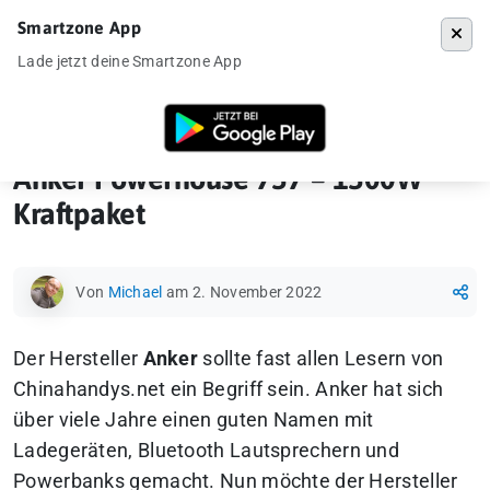
Smartzone App
Menü
Lade jetzt deine Smartzone App
Startseite
»
Gadgets
»
Powerstation
»
Anker Powerhouse 757 – 1500W
Anker Powerhouse 757 – 1500W
Kraftpaket
Von
Michael
am 2. November 2022
Der Hersteller
Anker
sollte fast allen Lesern von
Chinahandys.net ein Begriff sein. Anker hat sich
über viele Jahre einen guten Namen mit
Ladegeräten, Bluetooth Lautsprechern und
Powerbanks gemacht. Nun möchte der Hersteller