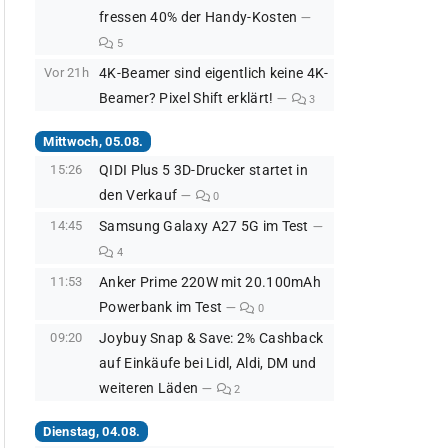
fressen 40% der Handy-Kosten
5
Vor 21h
4K-Beamer sind eigentlich keine 4K-
Beamer? Pixel Shift erklärt!
3
Mittwoch, 05.08.
15:26
QIDI Plus 5 3D-Drucker startet in
den Verkauf
0
14:45
Samsung Galaxy A27 5G im Test
4
11:53
Anker Prime 220W mit 20.100mAh
Powerbank im Test
0
09:20
Joybuy Snap & Save: 2% Cashback
auf Einkäufe bei Lidl, Aldi, DM und
weiteren Läden
2
Dienstag, 04.08.