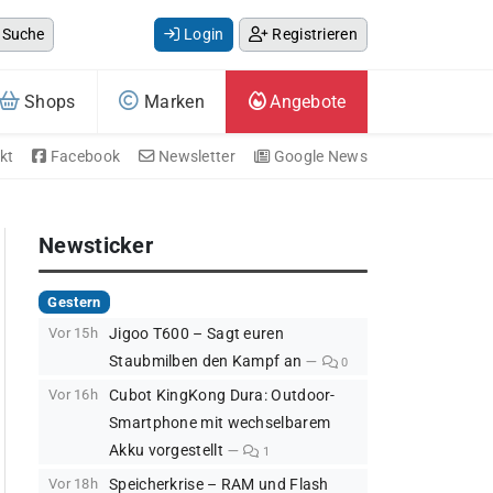
Suche
Login
Registrieren
Shops
Marken
Angebote
kt
Facebook
Newsletter
Google News
Newsticker
Gestern
Vor 15h
Jigoo T600 – Sagt euren
Staubmilben den Kampf an
0
Vor 16h
Cubot KingKong Dura: Outdoor-
Smartphone mit wechselbarem
Akku vorgestellt
1
Vor 18h
Speicherkrise – RAM und Flash