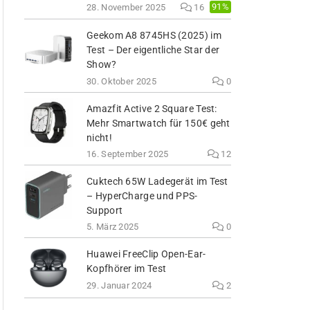
91%
28. November 2025
16
Geekom A8 8745HS (2025) im
Test – Der eigentliche Star der
Show?
30. Oktober 2025
0
Amazfit Active 2 Square Test:
Mehr Smartwatch für 150€ geht
nicht!
16. September 2025
12
Cuktech 65W Ladegerät im Test
– HyperCharge und PPS-
Support
5. März 2025
0
Huawei FreeClip Open-Ear-
Kopfhörer im Test
29. Januar 2024
2