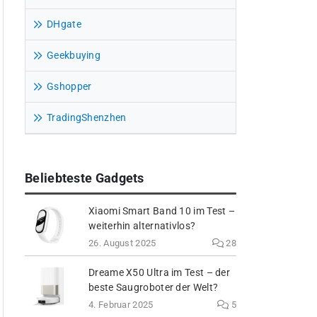
DHgate
Geekbuying
Gshopper
TradingShenzhen
Beliebteste Gadgets
Xiaomi Smart Band 10 im Test –
weiterhin alternativlos?
26. August 2025
28
Dreame X50 Ultra im Test – der
beste Saugroboter der Welt?
4. Februar 2025
5