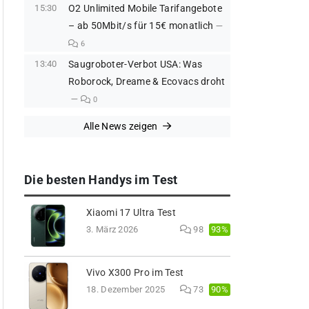
15:30
O2 Unlimited Mobile Tarifangebote
– ab 50Mbit/s für 15€ monatlich
6
13:40
Saugroboter-Verbot USA: Was
Roborock, Dreame & Ecovacs droht
0
Alle News zeigen
Die besten Handys im Test
Xiaomi 17 Ultra Test
93%
3. März 2026
98
Vivo X300 Pro im Test
90%
18. Dezember 2025
73