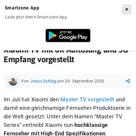
Smartzone App
Menü
Lade jetzt deine Smartzone App
Startseite
»
Gadgets
»
Xiaomi TV mit 8K Auflösung und 5G Empfang vor
Xiaomi TV mit 8K Auflösung und 5G
Empfang vorgestellt
Von
Jonas Schlag
am 29. September 2020
Im Juli hat Xiaomi den
Master TV vorgestellt
und
damit eine gleichnamige Fernseher-Produktserie in
die Welt gesetzt. Unter dem Namen “Master TV
Series” vertreibt Xiaomi nun
hochklassige
Fernseher mit High-End Spezifikationen
.