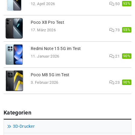
93%
12. April 2026
50
Poco X8 Pro Test
93%
17. März 2026
73
Redmi Note 15 5G im Test
90%
11. Januar 2026
21
Poco M8 5G im Test
90%
3. Februar 2026
23
Kategorien
3D-Drucker