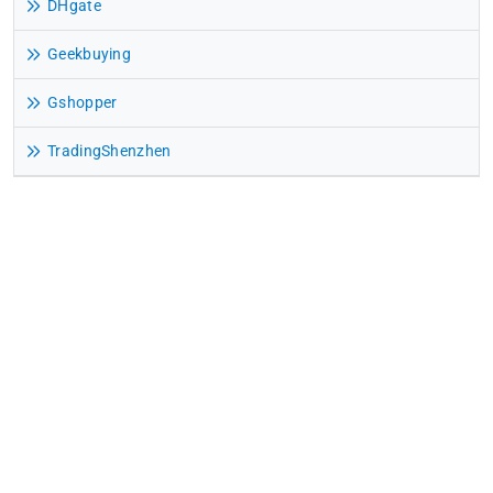
DHgate
Geekbuying
Gshopper
TradingShenzhen