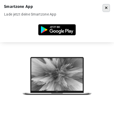
Smartzone App
Menü
Lade jetzt deine Smartzone App
Startseite
»
Angebote
»
Xiaomi RedmiBook Pro 15 für 807€