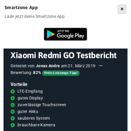
Smartzone App
Menü
Lade jetzt deine Smartzone App
Startseite
»
Testberichte
»
Xiaomi Redmi GO Testbericht
Xiaomi Redmi GO Testbericht
Getestet von
Jonas Andre
am
21. März 2019
Bewertung:
82%
Preis-Leistungs-Tipp!
Vorteile
LTE-Empfang
gutes Display
zuverlässige Touchscreen
guter Akku
sauberes System
brauchbare Kamera