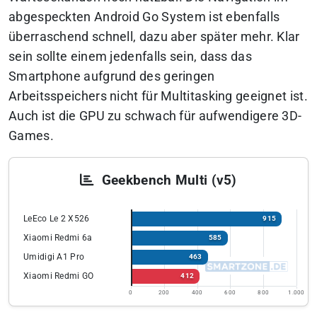
abgespeckten Android Go System ist ebenfalls
überraschend schnell, dazu aber später mehr. Klar
sein sollte einem jedenfalls sein, dass das
Smartphone aufgrund des geringen
Arbeitsspeichers nicht für Multitasking geeignet ist.
Auch ist die GPU zu schwach für aufwendigere 3D-
Games.
Geekbench Multi (v5)
LeEco Le 2 X526
915
Xiaomi Redmi 6a
585
Umidigi A1 Pro
463
Xiaomi Redmi GO
412
0
200
400
600
800
1.000