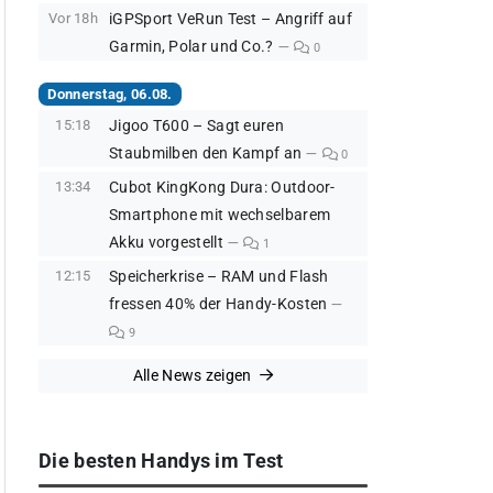
Vor 18h
iGPSport VeRun Test – Angriff auf
Garmin, Polar und Co.?
0
Donnerstag, 06.08.
15:18
Jigoo T600 – Sagt euren
Staubmilben den Kampf an
0
13:34
Cubot KingKong Dura: Outdoor-
Smartphone mit wechselbarem
Akku vorgestellt
1
12:15
Speicherkrise – RAM und Flash
fressen 40% der Handy-Kosten
9
Alle News zeigen
Die besten Handys im Test