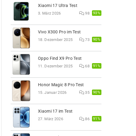
Xiaomi 17 Ultra Test
93%
3. März 2026
98
Vivo X300 Pro im Test
90%
18. Dezember 2025
73
Oppo Find X9 Pro Test
91%
11. Dezember 2025
68
Honor Magic 8 Pro Test
90%
15. Januar 2026
35
Xiaomi 17 im Test
91%
27. März 2026
86