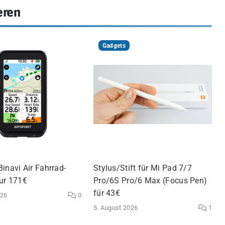
eren
Gadgets
inavi Air Fahrrad-
Stylus/Stift für Mi Pad 7/7
nur 171€
Pro/6S Pro/6 Max (Focus Pen)
für 43€
026
0
5. August 2026
1