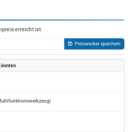
reis erreicht ist.
Preiswecker speichern
 könnten
Multifunktionswerkzeug)