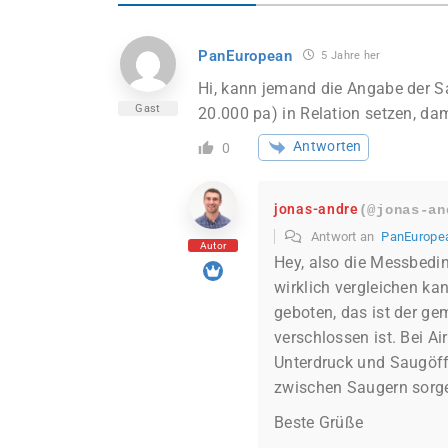
PanEuropean
5 Jahre her
Hi, kann jemand die Angabe der S
Gast
20.000 pa) in Relation setzen, d
Antworten
0
jonas-andre
(@jonas-an
Antwort an
PanEurope
Autor
Hey, also die Messbedin
wirklich vergleichen kan
geboten, das ist der g
verschlossen ist. Bei A
Unterdruck und Saugöffn
zwischen Saugern sorge
Beste Grüße