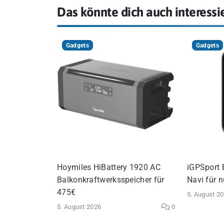
Das könnte dich auch interessi
Gadgets
Gadgets
Hoymiles HiBattery 1920 AC
iGPSport B
Balkonkraftwerksspeicher für
Navi für 
475€
5. August 2
5. August 2026
0