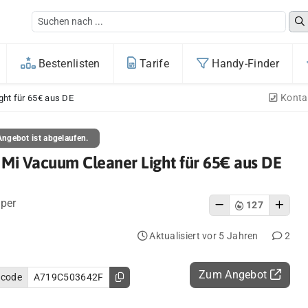
Bestenlisten
Tarife
Handy-Finder
Konta
ght für 65€ aus DE
ngebot ist abgelaufen.
 Mi Vacuum Cleaner Light für 65€ aus DE
per
127
Aktualisiert vor 5 Jahren
2
Zum Angebot
ncode
A719C503642F