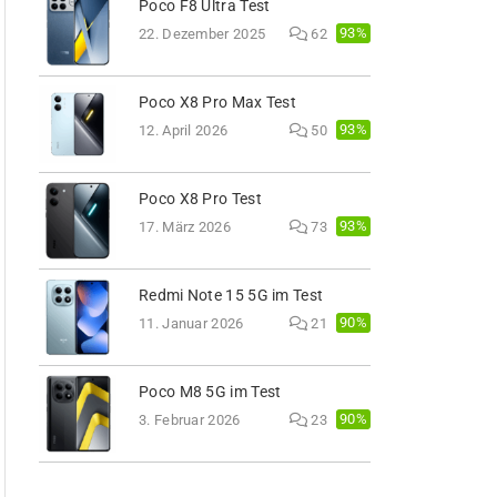
Poco F8 Ultra Test
93%
22. Dezember 2025
62
Poco X8 Pro Max Test
93%
12. April 2026
50
Poco X8 Pro Test
93%
17. März 2026
73
Redmi Note 15 5G im Test
90%
11. Januar 2026
21
Poco M8 5G im Test
90%
3. Februar 2026
23