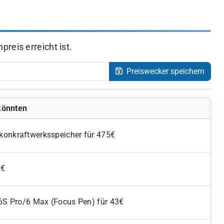
reis erreicht ist.
Preiswecker speichern
 könnten
konkraftwerksspeicher für 475€
2€
/6S Pro/6 Max (Focus Pen) für 43€