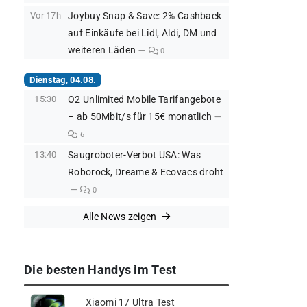
Vor 17h
Joybuy Snap & Save: 2% Cashback
auf Einkäufe bei Lidl, Aldi, DM und
weiteren Läden
0
Dienstag, 04.08.
15:30
O2 Unlimited Mobile Tarifangebote
– ab 50Mbit/s für 15€ monatlich
6
13:40
Saugroboter-Verbot USA: Was
Roborock, Dreame & Ecovacs droht
0
Alle News zeigen
Die besten Handys im Test
Xiaomi 17 Ultra Test