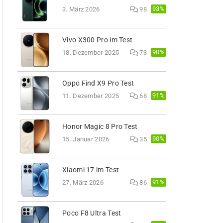
93%
3. März 2026
98
Vivo X300 Pro im Test
90%
18. Dezember 2025
73
Oppo Find X9 Pro Test
91%
11. Dezember 2025
68
Honor Magic 8 Pro Test
90%
15. Januar 2026
35
Xiaomi 17 im Test
91%
27. März 2026
86
Poco F8 Ultra Test