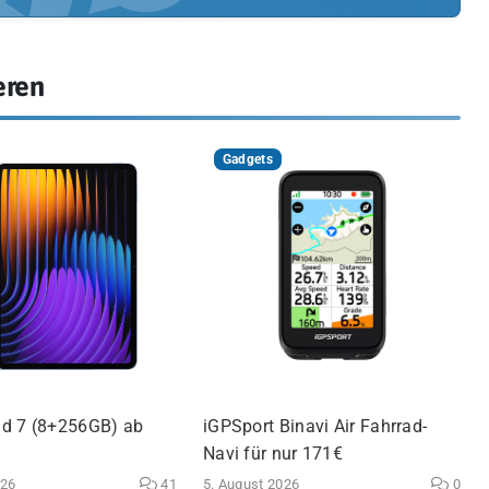
eren
Gadgets
d 7 (8+256GB) ab
iGPSport Binavi Air Fahrrad-
Navi für nur 171€
026
41
5. August 2026
0