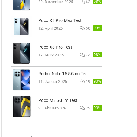
93%
22. Dezember 2025
62
Poco X8 Pro Max Test
93%
12. April 2026
50
Poco X8 Pro Test
93%
17. März 2026
73
Redmi Note 15 5G im Test
90%
11. Januar 2026
19
Poco M8 5G im Test
90%
3. Februar 2026
23