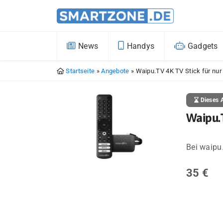
News
Handys
Gadgets
Startseite
»
Angebote
»
Waipu.TV 4K TV Stick für nur
Dieses A
Waipu.T
Bei waipu
35 €