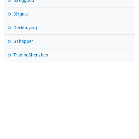
Banggood
DHgate
Geekbuying
Gshopper
TradingShenzhen