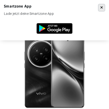
Smartzone App
Menü
Lade jetzt deine Smartzone App
Startseite
»
Angebote
»
Vivo X200 Pro ab 648€