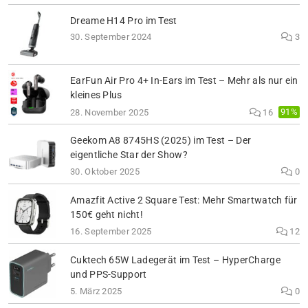
Dreame H14 Pro im Test
30. September 2024
3
EarFun Air Pro 4+ In-Ears im Test – Mehr als nur ein
kleines Plus
91%
28. November 2025
16
Geekom A8 8745HS (2025) im Test – Der
eigentliche Star der Show?
30. Oktober 2025
0
Amazfit Active 2 Square Test: Mehr Smartwatch für
150€ geht nicht!
16. September 2025
12
Cuktech 65W Ladegerät im Test – HyperCharge
und PPS-Support
5. März 2025
0