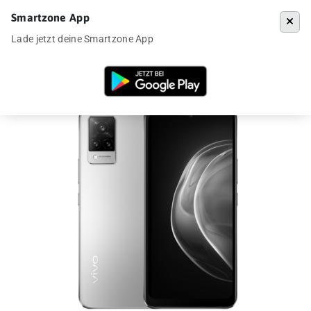
Smartzone App
Menü
Lade jetzt deine Smartzone App
Startseite
»
Angebote
»
Vivo V21 5G für 299€ aus DE