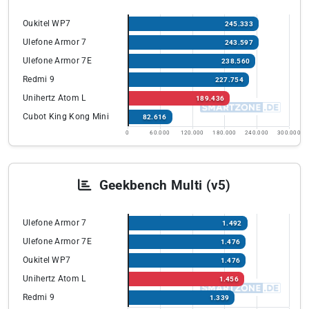
Oukitel WP7
245.333
Ulefone Armor 7
243.597
Ulefone Armor 7E
238.560
Redmi 9
227.754
Unihertz Atom L
189.436
Cubot King Kong Mini
82.616
0
60.000
120.000
180.000
240.000
300.000
Geekbench Multi (v5)
Ulefone Armor 7
1.492
Ulefone Armor 7E
1.476
Oukitel WP7
1.476
Unihertz Atom L
1.456
Redmi 9
1.339