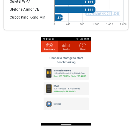
Oukitel WP7
1.184
Ulefone Armor 7E
1.181
Cubot King Kong Mini
236
0
400
800
1.200
1.600
2.000