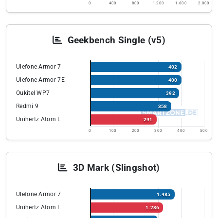
0
400
800
1.200
1.600
2.000
Geekbench Single (v5)
Ulefone Armor 7
402
Ulefone Armor 7E
400
Oukitel WP7
392
Redmi 9
358
Unihertz Atom L
291
0
100
200
300
400
500
3D Mark (Slingshot)
Ulefone Armor 7
1.485
Unihertz Atom L
1.286