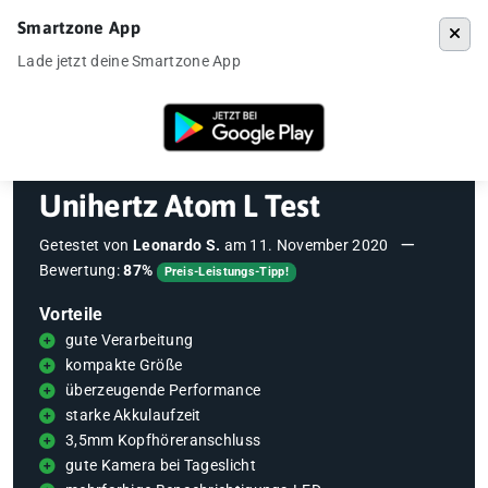
Smartzone App
Menü
Lade jetzt deine Smartzone App
Startseite
»
Outdoor Smartphones
»
Unihertz Atom L Test
Unihertz Atom L Test
Getestet von
Leonardo S.
am
11. November 2020
Bewertung:
87%
Preis-Leistungs-Tipp!
Vorteile
gute Verarbeitung
kompakte Größe
überzeugende Performance
starke Akkulaufzeit
3,5mm Kopfhöreranschluss
gute Kamera bei Tageslicht