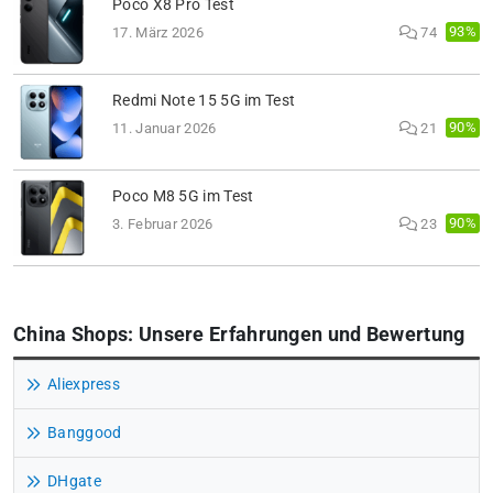
Poco X8 Pro Test
93%
17. März 2026
74
Redmi Note 15 5G im Test
90%
11. Januar 2026
21
Poco M8 5G im Test
90%
3. Februar 2026
23
China Shops: Unsere Erfahrungen und Bewertung
Aliexpress
Banggood
DHgate